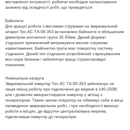
виставленої потужності, роблячи необхідне налаштування
залежно від складності робіт, що проводяться.
Байонети
Для кращої роботи з високими струмами на зварювальний
апарат Tex.AC ТА-00-353 встановлені байонети із збільшеним
діаметром контактної групи 35-50мм. Даний формат
з'єднання призначений витримувати високе струмове
навантаження. Байонетна група має поворотну систему
з'єднання. Даний тип з'єднання розроблений з врахуванням
всіх норм безпеки і забезпечує кращі струмопровідні
показники.
Номінальна напруга
Зварювальний інвертор Тех.АС ТА-00-353 забезпечує не
лише якісну роботу при підключенні до мережі в 140-250В,
але і дозволяє використовувати інвертор у зв'язці з
генератором. Таким чином оператор не обмежує себе в місці
проведення зварювальних робіт, і при необхідності виконує
роботи в місцях, де відсутня централізована мережа,
підключивши інвертор до генератора.