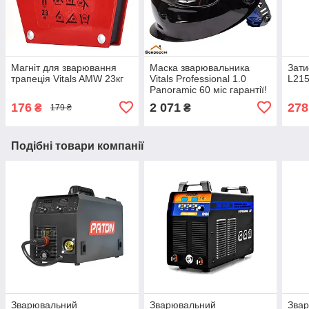
Магніт для зварювання
Маска зварювальника
Зати
трапеція Vitals AMW 23кг
Vitals Professional 1.0
L215
Panoramic 60 міс гарантії!
176
2 071
278
₴
₴
179 ₴
Подібні товари компанії
Зварювальний
Зварювальний
Зва