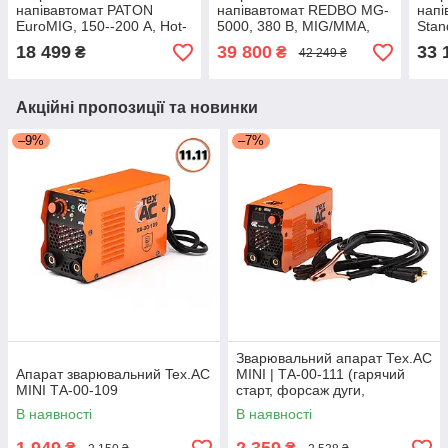
напівавтомат PATON
напівавтомат REDBO MG-
нап
EuroMIG, 150--200 А, Hot-
5000, 380 В, MIG/MMA,
Stan
Start, Arc-Force, Anti-Stick
2Т-4Т/Hot start/Anti
Start
18 499
39 800
33 
₴
₴
42 249 ₴
stick/Arc force
5 рок
Акційні пропозиції та новинки
–9%
–7%
Зварювальний апарат Тех.АС
Апарат зварювальний Tex.AC
MINI | ТА-00-111 (гарячий
MINI ТА-00-109
старт, форсаж дуги,
антизалипання)
В наявності
В наявності