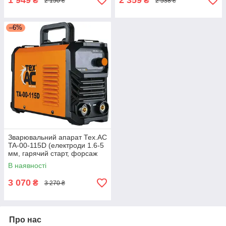
1 949
2 359
₴
₴
2 150 ₴
2 538 ₴
–6%
Зварювальний апарат Тех.АС
TA-00-115D (електроди 1.6-5
мм, гарячий старт, форсаж
дуги, антизалипання)
В наявності
3 070
₴
3 270 ₴
Про нас