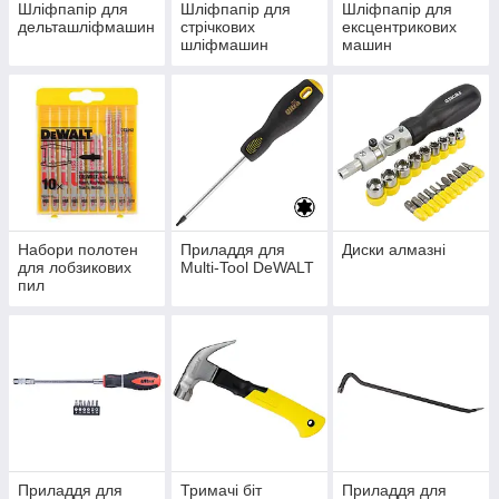
Шліфпапір для
Шліфпапір для
Шліфпапір для
дельташліфмашин
стрічкових
ексцентрикових
шліфмашин
машин
Набори полотен
Приладдя для
Диски алмазні
для лобзикових
Multi-Tool DeWALT
пил
Приладдя для
Тримачі біт
Приладдя для