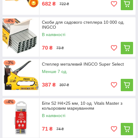
682
₴
722 ₴
–4%
Скоби для садового степлера 10 000 од.
INGCO
В наявності
70
₴
73 ₴
–3%
Степлер металевий INGCO Super Select
Менше 7 од.
387
₴
397 ₴
–4%
Біти S2 H4×25 мм, 10 од. Vitals Master з
кольоровим маркуванням
В наявності
71
₴
74 ₴