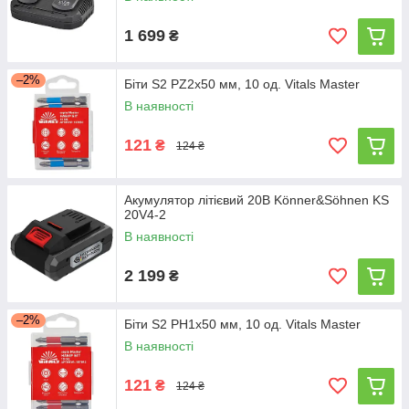
1 699
₴
–2%
Біти S2 PZ2х50 мм, 10 од. Vitals Master
В наявності
121
₴
124 ₴
Акумулятор літієвий 20В Könner&Söhnen KS
20V4-2
В наявності
2 199
₴
–2%
Біти S2 PH1х50 мм, 10 од. Vitals Master
В наявності
121
₴
124 ₴