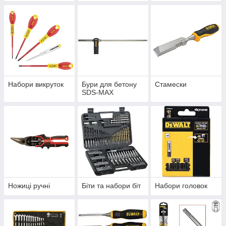
Набори викруток
Бури для бетону
Стамески
SDS-MAX
Ножиці ручні
Біти та набори біт
Набори головок