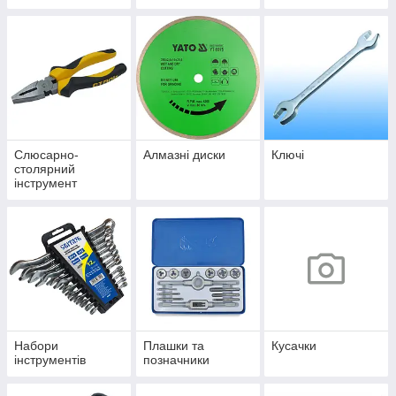
у і садової техніки
Слюсарно-
Алмазні диски
Ключі
столярний
інструмент
Набори
Плашки та
Кусачки
інструментів
позначники