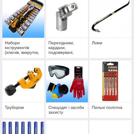
Набори
Перехідники,
Ломи
інструментів
кардани,
(ключів, викруток,
подовжувачі,
мітчиків і ін)
воротки
Труборізи
Спецодяг і засоби
Пильні полотна
захисту