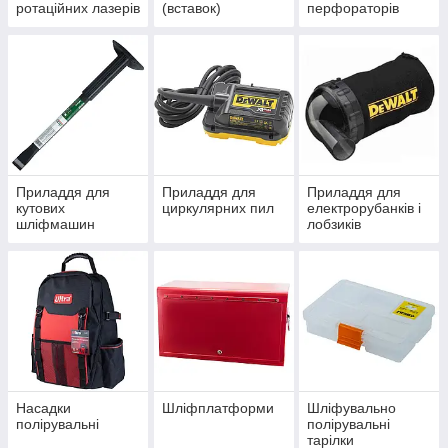
ротаційних лазерів
(вставок)
перфораторів
Приладдя для
Приладдя для
Приладдя для
кутових
циркулярних пил
електрорубанків і
шліфмашин
лобзиків
Насадки
Шліфплатформи
Шліфувально
полірувальні
полірувальні
тарілки