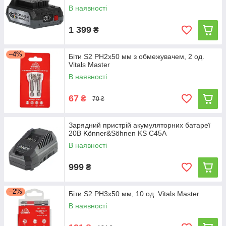
В наявності
1 399
₴
–4%
Біти S2 PH2х50 мм з обмежувачем, 2 од.
Vitals Master
В наявності
67
₴
70 ₴
Зарядний пристрій акумуляторних батареї
20В Könner&Söhnen KS C45A
В наявності
999
₴
–2%
Біти S2 PH3х50 мм, 10 од. Vitals Master
В наявності