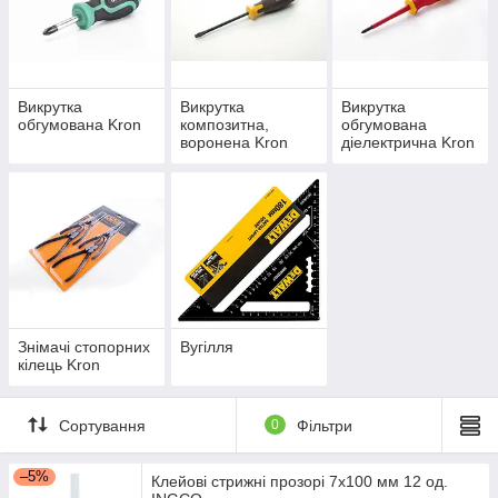
Викрутка
Викрутка
Викрутка
обгумована Kron
композитна,
обгумована
воронена Kron
діелектрична Kron
Знімачі стопорних
Вугілля
кілець Kron
Сортування
0
Фільтри
–5%
Клейові стрижні прозорі 7х100 мм 12 од.