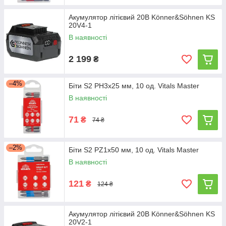
Акумулятор літієвий 20В Könner&Söhnen KS
20V4-1
В наявності
2 199
₴
–4%
Біти S2 PH3х25 мм, 10 од. Vitals Master
В наявності
71
₴
74 ₴
–2%
Біти S2 PZ1х50 мм, 10 од. Vitals Master
В наявності
121
₴
124 ₴
Акумулятор літієвий 20В Könner&Söhnen KS
20V2-1