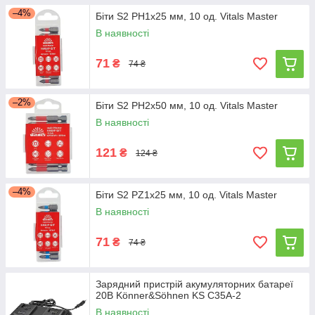
–4%
Біти S2 PH1х25 мм, 10 од. Vitals Master
В наявності
71
₴
74 ₴
–2%
Біти S2 PH2х50 мм, 10 од. Vitals Master
В наявності
121
₴
124 ₴
–4%
Біти S2 PZ1х25 мм, 10 од. Vitals Master
В наявності
71
₴
74 ₴
Зарядний пристрій акумуляторних батареї
20В Könner&Söhnen KS C35A-2
В наявності