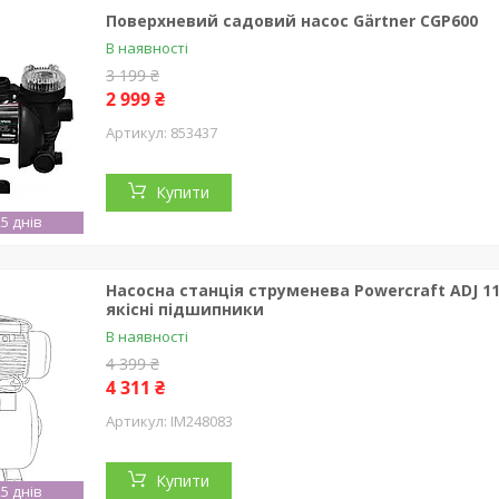
Поверхневий садовий насос Gärtner CGP600
В наявності
3 199 ₴
2 999 ₴
853437
Купити
5 днів
Насосна станція струменева Powercraft ADJ 1100-
якісні підшипники
В наявності
4 399 ₴
4 311 ₴
IM248083
Купити
5 днів