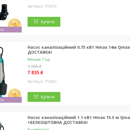
773413
Купити
сь
Насос каналізаційний 0.75 кВт Hmax 14м Qmax
ДОСТАВКА!
Менше 7 од.
7 995 ₴
7 835 ₴
773422
Купити
сь
Насос каналізаційний 1.1 кВт Hmax 15.5 м Qma
+БЕЗКОШТОВНА ДОСТАВКА!
В наявності