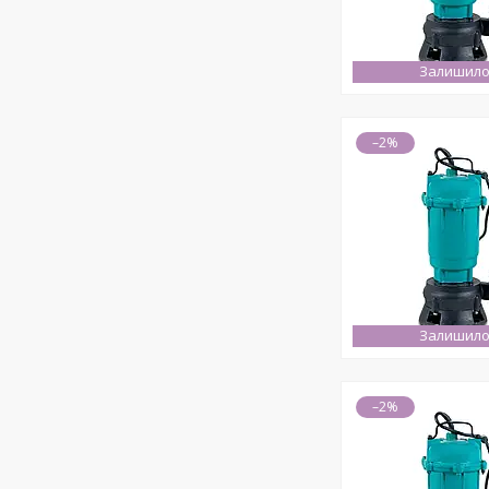
Залишило
–2%
Залишило
–2%