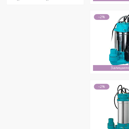
–2%
Залишило
–2%