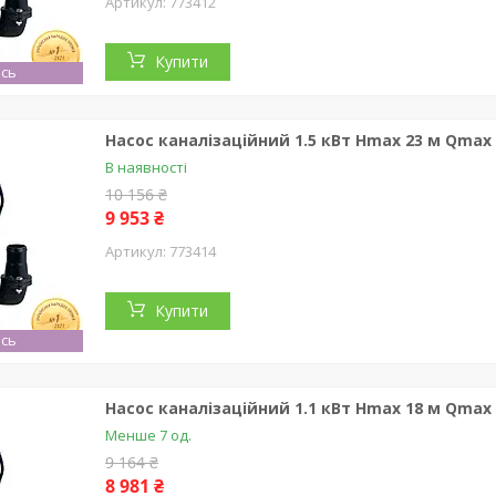
773412
Купити
сь
Насос каналізаційний 1.5 кВт Hmax 23 м Qma
В наявності
10 156 ₴
9 953 ₴
773414
Купити
сь
Насос каналізаційний 1.1 кВт Hmax 18 м Qma
Менше 7 од.
9 164 ₴
8 981 ₴