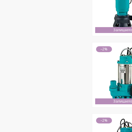
Залишило
–2%
Залишило
–2%