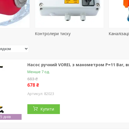
Контролери тиску
Каналізаці
Насос ручний VOREL з манометром P=11 Bar, ви
Менше 7 од.
683 ₴
678 ₴
82023
Купити
5 днів