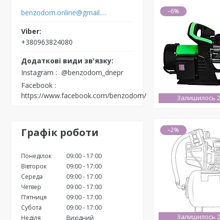
–6%
benzodom.online@gmail.com
+380963824080
Instagram
@benzodom_dnepr
Facebook
https://www.facebook.com/benzodom/
Залишилось 2
Графік роботи
–2%
Понеділок
09:00
17:00
Вівторок
09:00
17:00
Середа
09:00
17:00
Четвер
09:00
17:00
Пʼятниця
09:00
17:00
Субота
09:00
17:00
Залишилось 2
Неділя
Вихідний