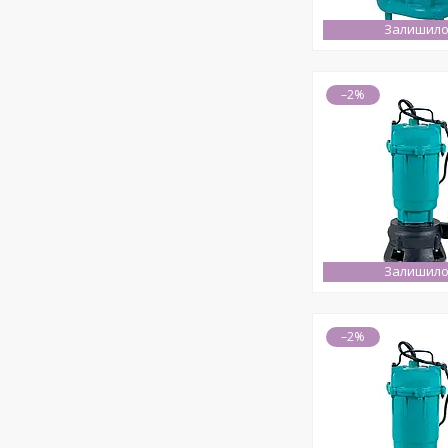
Залишило
–2%
Залишило
–2%