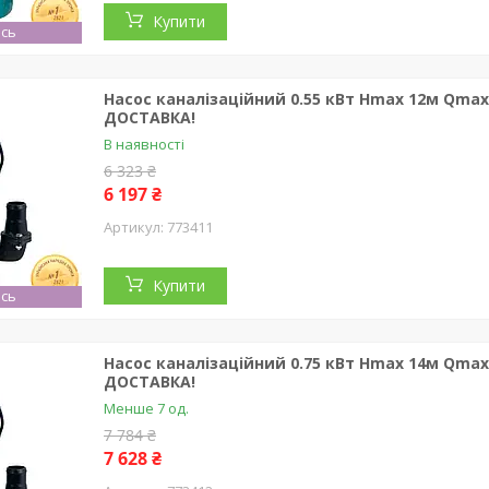
Купити
сь
Насос каналізаційний 0.55 кВт Hmax 12м Qmax
ДОСТАВКА!
В наявності
6 323 ₴
6 197 ₴
773411
Купити
сь
Насос каналізаційний 0.75 кВт Hmax 14м Qmax
ДОСТАВКА!
Менше 7 од.
7 784 ₴
7 628 ₴