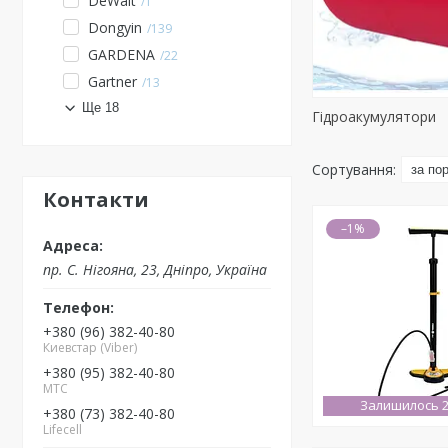
DeWalt
1
Dongyin
139
GARDENA
22
Gartner
13
Ще 18
Гідроакумулятори
Контакти
–1%
пр. С. Нігояна, 23, Дніпро, Україна
+380 (96) 382-40-80
Киевстар (Viber)
+380 (95) 382-40-80
MTC
Залишилось 2
+380 (73) 382-40-80
Lifecell