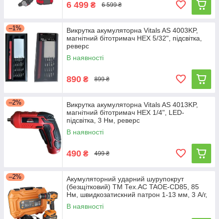
6 499
₴
6 599 ₴
–1%
Викрутка акумуляторна Vitals AS 4003KP,
магнітний бітотримач HEX 5/32", підсвітка,
реверс
В наявності
890
₴
899 ₴
–2%
Викрутка акумуляторна Vitals AS 4013KP,
магнітний бітотримач HEX 1/4", LED-
підсвітка, 3 Нм, реверс
В наявності
490
₴
499 ₴
–2%
Акумуляторний ударний шурупокрут
(безщітковий) ТМ Тех.АС TAOE-CD85, 85
Нм, швидкозатискний патрон 1-13 мм, 3 А/г,
кейс
В наявності