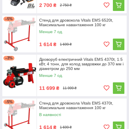
2 700
₴
2 750 ₴
–5%
Стенд для дровокола Vitals EMS 6520t,
Максимальне навантаження 100 кг
Менше 7 од.
1 614
₴
1 699 ₴
–3%
Дроворуб електричний Vitals EMS 4370t, 1.5
кВт, 4 тонн, для колод завдовжки до 370 мм і
діаметром до 250 мм
Менше 7 од.
11 699
₴
11 999 ₴
–5%
Стенд для дровокола Vitals EMS 4370t,
Максимальне навантаження 100 кг
В наявності
1 614
₴
1 699 ₴