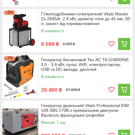
–2%
Гілкоподрібнювач електричний Vitals Master
Zs 2845dt, 2.8 кВт, діаметр гілок до 45 мм, 60
л, захист від перевантаження
В наявності
9 099
₴
9 299 ₴
–7%
Генератор бензиновий Tex.AC TA-G3800INE,
3.5 - 3.8 кВт, пульт, AVR, електростартер,
USB та DC-виходи, дисплей
В наявності
35 400
₴
37 900 ₴
Генератор дизельний Vitals Professional EWI
108-3BS.170B з преміальним двигуном
Baudouin французької розробки
Менше 7 од.