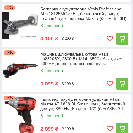
–3%
Болгарка акумуляторна Vitals Professional
ALs 18125MOkv BL, безщітковий двигун,
плавний пуск, посадка Макіта (без АКБ і ЗП)
В наявності
3 199
₴
3 299 ₴
–3%
Машина шліфувальна кутова Vitals
Ls2320BX, 2300 Вт, М14, 6500 об./хв, диск
230 мм, поворотна основна ручка
В наявності
3 099
₴
3 199 ₴
–5%
Гайковерт акумуляторний ударний Vitals
Master AT 1838 BL SmartLine+, безщітковий
двигун, 380 Нм, Квадрат 1/2" (без АКБ і ЗП)
В наявності
2 099
₴
2 199 ₴