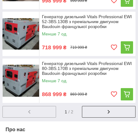
998 999
₴
999 999 ₴
Генератор дизельний Vitals Professional EWI
52-3BS.130B з преміальним двигуном
Baudouin французької розробки
Менше 7 од.
718 999
₴
719 999 ₴
Генератор дизельний Vitals Professional EWI
80-3BS.170B з преміальним двигуном
Baudouin французької розробки
Менше 7 од.
868 999
₴
869 999 ₴
1
/ 2
Про нас