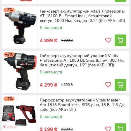
–2%
Гайковерт акумуляторний Vitals Professional
AT 18100 BL SmartLine+, безщітковий
двигун, 1000 Нм, Квадрат 3/4" (без АКБ і ЗП)
В наявності
4 899
₴
4 999 ₴
–2%
Гайковерт акумуляторний ударний Vitals
Professional AT 1880 BL SmartLine+, 800 Нм,
безщітковий двигун, 1/2" (без АКБ і ЗП)
В наявності
4 299
₴
4 399 ₴
–4%
Перфоратор акумуляторний Vitals Master
Ara 1815 SmartLine+, SDS-plus, 18 В, 1.5 Дж,
кейс (без АКБ і ЗП)
В наявності
2 199
₴
2 299 ₴