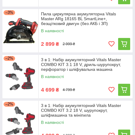
–3%
Пила циркулярна акумуляторна Vitals
Master ARg 18165 BL SmartLine+,
безщітковий двигун (без АКБ і ЗП)
В наявності
2 899
₴
2 999 ₴
–2%
3 в 1: Набір акумуляторний Vitals Master
COMBO KIT 3.1 18 V, дриль-шурупокрут,
перфоратор і шліфувальна машина
В наявності
4 699
₴
4 799 ₴
–2%
3 в 1: Набір акумуляторний Vitals Master
COMBO KIT 3.2 18 V, шурупокрут,
шліфмашина та мініпила
В наявності