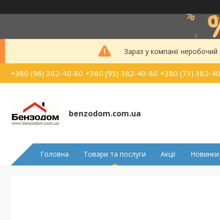
Зараз у компанії неробочий
+380 (96) 382-40-80
+380 (95) 382-40-80
+380 (73) 382-4
benzodom.com.ua
Головна
Товари та послуги
Акції
Новинки