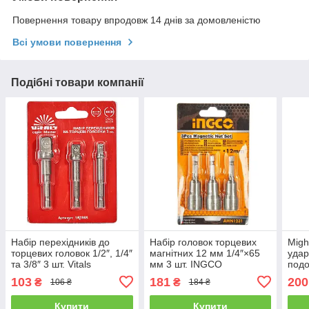
Повернення товару впродовж 14 днів за домовленістю
Всі умови повернення
Подібні товари компанії
Набір перехідників до
Набір головок торцевих
Migh
торцевих головок 1/2″, 1/4″
магнітних 12 мм 1/4″×65
удар
та 3/8″ 3 шт. Vitals
мм 3 шт. INGCO
под
103
181
200
₴
₴
106 ₴
184 ₴
Купити
Купити