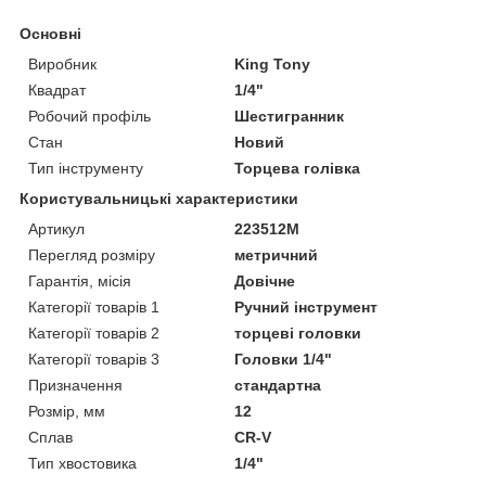
Основні
Виробник
King Tony
Квадрат
1/4"
Робочий профіль
Шестигранник
Стан
Новий
Тип інструменту
Торцева голівка
Користувальницькі характеристики
Артикул
223512M
Перегляд розміру
метричний
Гарантія, місія
Довічне
Категорії товарів 1
Ручний інструмент
Категорії товарів 2
торцеві головки
Категорії товарів 3
Головки 1/4"
Призначення
стандартна
Розмір, мм
12
Сплав
CR-V
Тип хвостовика
1/4"