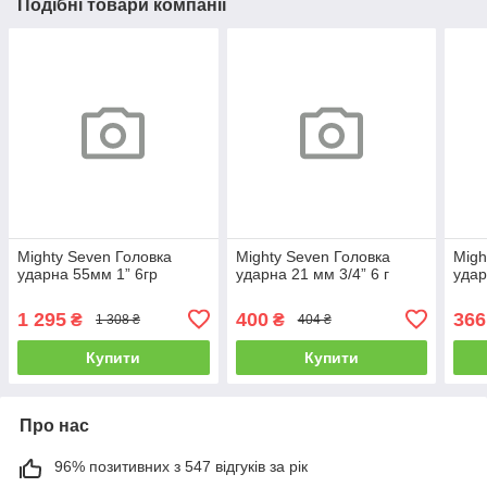
Подібні товари компанії
Mighty Seven Головка
Mighty Seven Головка
Migh
ударна 55мм 1” 6гр
ударна 21 мм 3/4” 6 г
удар
1 295
400
366
₴
₴
1 308 ₴
404 ₴
Купити
Купити
Про нас
96% позитивних з 547 відгуків за рік