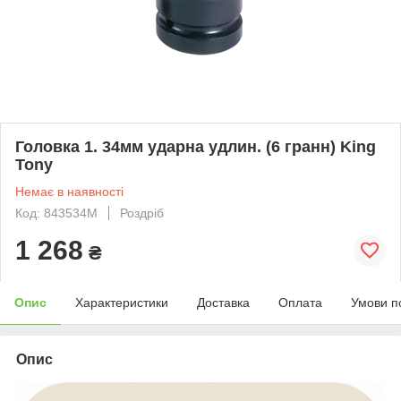
Головка 1. 34мм ударна удлин. (6 гранн) King
Tony
Немає в наявності
Код: 843534M
Роздріб
1 268
₴
Опис
Характеристики
Доставка
Оплата
Умови п
Опис