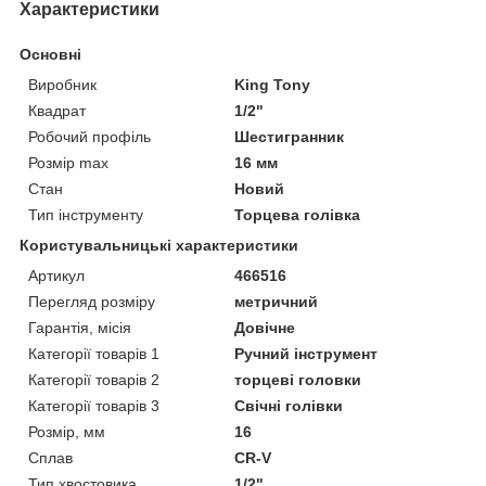
Характеристики
Основні
Виробник
King Tony
Квадрат
1/2"
Робочий профіль
Шестигранник
Розмір max
16 мм
Стан
Новий
Тип інструменту
Торцева голівка
Користувальницькі характеристики
Артикул
466516
Перегляд розміру
метричний
Гарантія, місія
Довічне
Категорії товарів 1
Ручний інструмент
Категорії товарів 2
торцеві головки
Категорії товарів 3
Свічні голівки
Розмір, мм
16
Сплав
CR-V
Тип хвостовика
1/2"