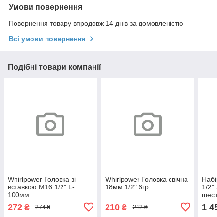
Умови повернення
Повернення товару впродовж 14 днів за домовленістю
Всі умови повернення
Подібні товари компанії
Whirlpower Головка зі
Whirlpower Головка свічна
Набі
вставкою М16 1/2" L-
18мм 1/2" 6гр
1/2"
100мм
шест
8, 10
272
210
1 4
₴
₴
274 ₴
212 ₴