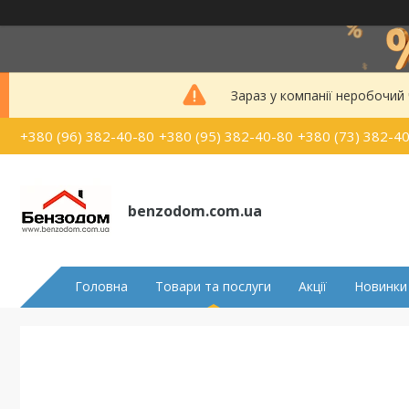
Зараз у компанії неробочий
+380 (96) 382-40-80
+380 (95) 382-40-80
+380 (73) 382-4
benzodom.com.ua
Головна
Товари та послуги
Акції
Новинки