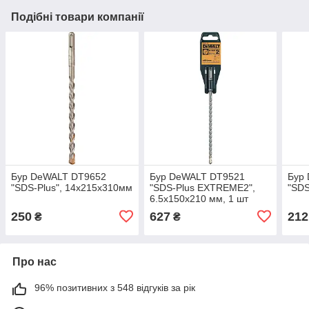
Подібні товари компанії
Бур DeWALT DT9652
Бур DeWALT DT9521
Бур
"SDS-Plus", 14x215x310мм
"SDS-Plus EXTREME2",
"SDS
6.5х150х210 мм, 1 шт
250
627
212
₴
₴
Про нас
96% позитивних з 548 відгуків за рік