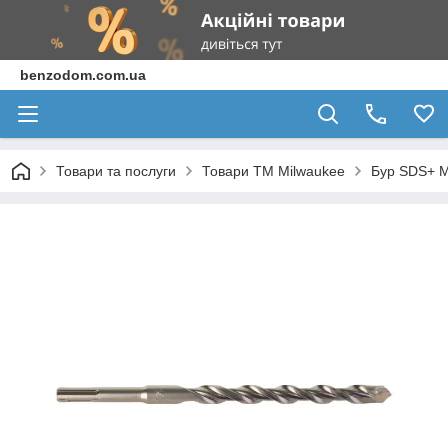
benzodom.com.ua
Товари та послуги
Товари ТМ Milwaukee
Бур SDS+ M