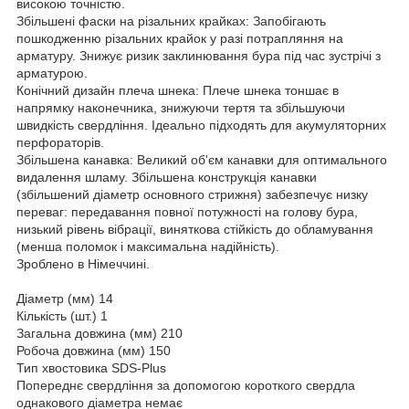
високою точністю.
Збільшені фаски на різальних крайках: Запобігають
пошкодженню різальних крайок у разі потрапляння на
арматуру. Знижує ризик заклинювання бура під час зустрічі з
арматурою.
Конічний дизайн плеча шнека: Плече шнека тоншає в
напрямку наконечника, знижуючи тертя та збільшуючи
швидкість свердління. Ідеально підходять для акумуляторних
перфораторів.
Збільшена канавка: Великий об'єм канавки для оптимального
видалення шламу. Збільшена конструкція канавки
(збільшений діаметр основного стрижня) забезпечує низку
переваг: передавання повної потужності на голову бура,
низький рівень вібрації, виняткова стійкість до обламування
(менша поломок і максимальна надійність).
Зроблено в Німеччині.
Діаметр (мм) 14
Кількість (шт.) 1
Загальна довжина (мм) 210
Робоча довжина (мм) 150
Тип хвостовика SDS-Plus
Попереднє свердління за допомогою короткого свердла
однакового діаметра немає