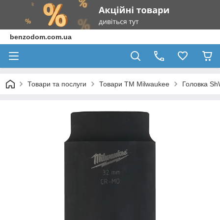
benzodom.com.ua
Товари та послуги
Товари ТМ Milwaukee
Головка ShW