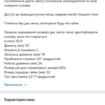
Поглиблення дають змогу посиленню розподілитися по всій
поверхні головки
Доступ до важкодоступних місць завдяки малій товщині стіни
Глибина зіву дає змогу затягувати будь-які гайки
Лазерне маркування розміру дає змогу легко ідентифікувати
головку, воно не стирається
⌀ (mm) 43,8
Діаметр (мм) 32
Кількість в пакованні 1
Загальна довжина (мм) 78
Приймання стрижня 1⁄2" квадратний
Робоча довжина (мм) 24
Розмір різі для стрижневого анкера М22
Розмір перерізу гайки (мм) 32
Тип хвостовика 1⁄2 ⁇ квадратний
Приховати
Характеристики