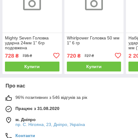
Mighty Seven Головка
Whirlpower Головка 50 мм
Набі
ударна 24мм 1” 6гр
1" 6 гр
удар
подовжена
мм (
728
720
2 2
₴
₴
735 ₴
727 ₴
Купити
Купити
Про нас
96% позитивних з 546 відгуків за рік
Працює з 31.08.2020
м. Дніпро
пр. С. Нігояна, 23, Дніпро, Україна
Контакти