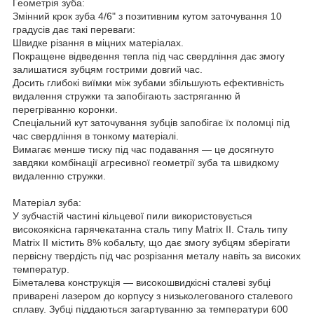
Геометрія зуба:
Змінний крок зуба 4/6" з позитивним кутом заточування 10
градусів дає такі переваги:
Швидке різання в міцних матеріалах.
Покращене відведення тепла під час свердління дає змогу
залишатися зубцям гострими довгий час.
Досить глибокі виїмки між зубами збільшують ефективність
видалення стружки та запобігають застряганню й
перегріванню коронки.
Спеціальний кут заточування зубців запобігає їх поломці під
час свердління в тонкому матеріалі.
Вимагає менше тиску під час подавання — це досягнуто
завдяки комбінації агресивної геометрії зуба та швидкому
видаленню стружки.
Матеріал зуба:
У зубчастій частині кільцевої пили використовується
високоякісна гарячекатанна сталь типу Matrix II. Сталь типу
Matrix II містить 8% кобальту, що дає змогу зубцям зберігати
первісну твердість під час розрізання металу навіть за високих
температур.
Біметалева конструкція — високошвидкісні сталеві зубці
приварені лазером до корпусу з низьколегованого сталевого
сплаву. Зубці піддаються загартуванню за температури 600