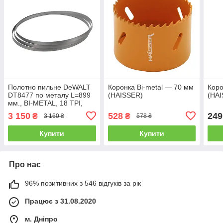
Полотно пильне DeWALT
Коронка Bi-metal — 70 мм
Коро
DT8477 по металу L=899
(HAISSER)
(HA
мм., BI-METAL, 18 TPI,
для стрічкової пилки
3 150
528
249
₴
₴
3 160 ₴
578 ₴
DCS378, 3 шт
Купити
Купити
Про нас
96% позитивних з 546 відгуків за рік
Працює з 31.08.2020
м. Дніпро