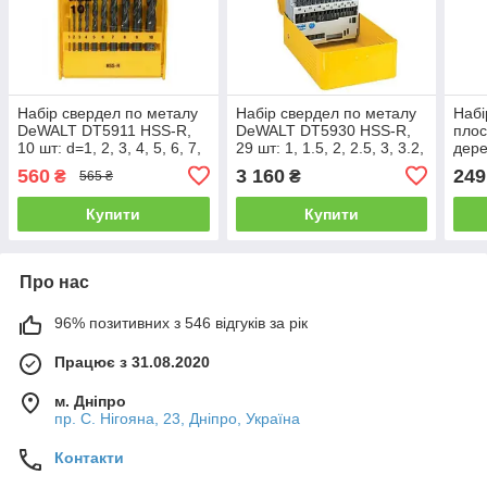
Набір свердел по металу
Набір свердел по металу
Набі
DeWALT DT5911 HSS-R,
DeWALT DT5930 HSS-R,
плос
10 шт: d=1, 2, 3, 4, 5, 6, 7,
29 шт: 1, 1.5, 2, 2.5, 3, 3.2,
дере
8, 9, 10 мм , пластикова
3.3, 3.5, 4, 4.2, 4.5, 4.8, 5,
(WO
560
3 160
249
₴
₴
565 ₴
касета
5.5, 6, 6.5, 7, 7.5, 8,
Купити
Купити
Про нас
96% позитивних з 546 відгуків за рік
Працює з 31.08.2020
м. Дніпро
пр. С. Нігояна, 23, Дніпро, Україна
Контакти