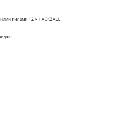
ьними пилами 12 V HACKZALL
видше.