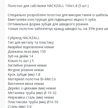
Полотно для саб.пилки HACKZALL 150х1,8 (5 шт.)
Спеціально розроблені полотна для використання із шабел
Біметалева конструкція для підвищеної міцності зуба.
Оптимальна форма зубців для швидкого різання.
тонше полотно забезпечує кращу швидкість, на 35% ріже ш
Субренд HACKZALL
Тип для металу та пластику
Аварійне відновлення немає
Довжина леза (мм) 150
Зуб на дюйм 14
Кількість (шт.) 5
Заглибне різання немає
Фігурне різання немає
Крок зубців (мм) 1.8
Материал полотна Bi-Met.Co
Висічення вікна немає
Дерево з цвяхами (мм) немає
Металева труба (мм) Ø 10-32
Неіржавка сталь (мм) немає
Пластикова труба (мм) Ø10-50
Сталь (мм) 3-6