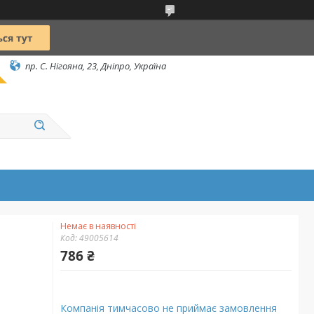
пр. С. Нігояна, 23, Дніпро, Україна
Немає в наявності
Код:
49005614
786 ₴
Компанія тимчасово не приймає замовлення