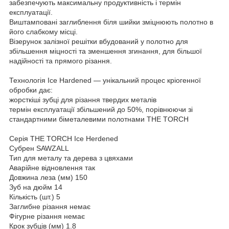
забезпечують максимальну продуктивність і термін
експлуатації.
Виштамповані заглиблення біля шийки зміцнюють полотно в
його слабкому місці.
Візерунок залізної решітки вбудований у полотно для
збільшення міцності та зменшення згинання, для більшої
надійності та прямого різання.
Технологія Ice Hardened — унікальний процес кріогенної
обробки дає:
жорсткіші зубці для різання твердих металів
термін експлуатації збільшений до 50%, порівнюючи зі
стандартними біметалевими полотнами THE TORCH
Серія THE TORCH Ice Herdened
Субрен SAWZALL
Тип для металу та дерева з цвяхами
Аварійне відновлення так
Довжина леза (мм) 150
Зуб на дюйм 14
Кількість (шт.) 5
Заглибне різання немає
Фігурне різання немає
Крок зубців (мм) 1.8