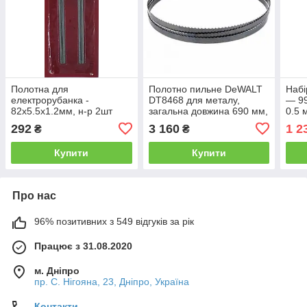
Полотна для
Полотно пильне DeWALT
Набі
електрорубанка -
DT8468 для металу,
— 99
82x5.5x1.2мм, н-р 2шт
загальна довжина 690 мм,
0.5 
(HAISSER)
ширина 18 мм, товщина
x0.5
292
3 160
1 2
₴
₴
0.5 мм, відстань між
шт.+
зубами 1.8 - 1.4 мм,
Купити
Купити
Про нас
96% позитивних з 549 відгуків за рік
Працює з 31.08.2020
м. Дніпро
пр. С. Нігояна, 23, Дніпро, Україна
Контакти