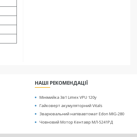
НАШІ РЕКОМЕНДАЦІЇ
Мінімийка 3в1 Limex VPU 120y
Гайковерт акумуляторний Vitals
Зварювальний напівавтомат Edon MIG-280
Човновий Мотор Кентавр МЛ-5241РД