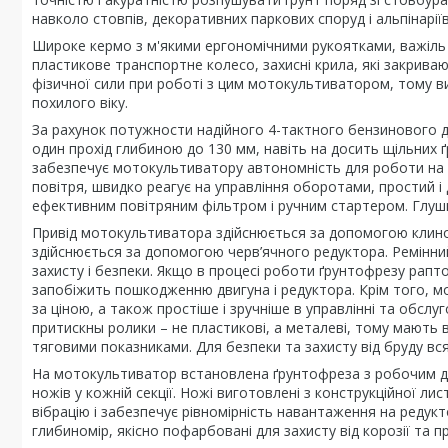
навколо стовпів, декоративних паркових споруд і альпінаріїв
Широке кермо з м'якими ергономічними рукоятками, важіль 
пластикове транспортне колесо, захисні крила, які закриваю
фізичної сили при роботі з цим мотокультиватором, тому 
похилого віку.
За рахунок потужности надійного 4-тактного бензинового дви
один прохід глибиною до 130 мм, навіть на досить щільних ґ
забезпечує мотокультиватору автономність для роботи на ви
повітря, швидко реагує на управління оборотами, простий і
ефективним повітряним фільтром і ручним стартером. Глуш
Привід мотокультиватора здійснюється за допомогою клино
здійснюється за допомогою черв’ячного редуктора. Ремінни
захисту і безпеки. Якщо в процесі роботи ґрунтофрезу рапт
запобіжить пошкодженню двигуна і редуктора. Крім того, 
за ціною, а також простіше і зручніше в управлінні та обслу
притискны ролики – не пластикові, а металеві, тому мають 
тяговими показниками. Для безпеки та захисту від бруду вс
На мотокультиватор встановлена ґрунтофреза з робочим д
ножів у кожній секції. Ножі виготовлені з конструкційної л
вібрацію і забезпечує рівномірність навантаження на редукт
глибиномір, якісно пофарбовані для захисту від корозії та 