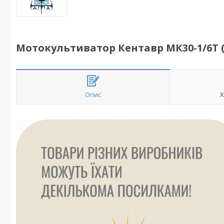
Мотокультиватор Кентавр МК30-1/6Т (5
Опис
Х