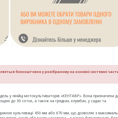
яється безкоштовно у розібраному на основні системні част
ель у лінійці мотокультиваторів «КЕНТАВР». Вона призначена д
щею до 30 соток, а також на грядках, клумбах, у садах та
риною культивації 450 мм або 670 мм, що дозволяє з максимал
ми дерев, кущів або інших насаджень, а також біля парканів, бор