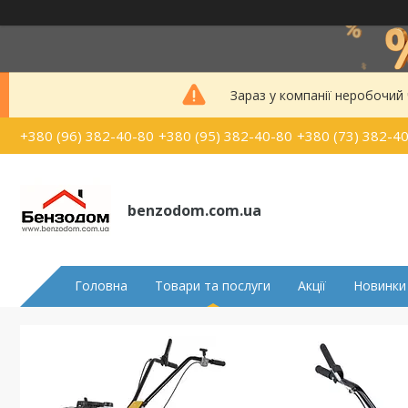
Зараз у компанії неробочий
+380 (96) 382-40-80
+380 (95) 382-40-80
+380 (73) 382-4
benzodom.com.ua
Головна
Товари та послуги
Акції
Новинки