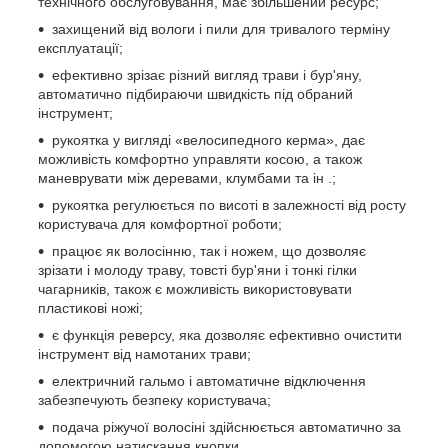
технічного обслуговування, має збільшений ресурс;
захищений від вологи і пили для тривалого терміну
експлуатації;
ефективно зрізає різний вигляд трави і бур'яну,
автоматично підбираючи швидкість під обраний
інструмент;
рукоятка у вигляді «велосипедного керма», дає
можливість комфортно управляти косою, а також
маневрувати між деревами, клумбами та ін .;
рукоятка регулюється по висоті в залежності від росту
користувача для комфортної роботи;
працює як волосінню, так і ножем, що дозволяє
зрізати і молоду траву, товсті бур'яни і тонкі гілки
чагарників, також є можливість використовувати
пластикові ножі;
є функція реверсу, яка дозволяє ефективно очистити
інструмент від намотаних трави;
електричний гальмо і автоматичне відключення
забезпечують безпеку користувача;
подача ріжучої волосіні здійснюється автоматично за
допомогою натискання кнопки.