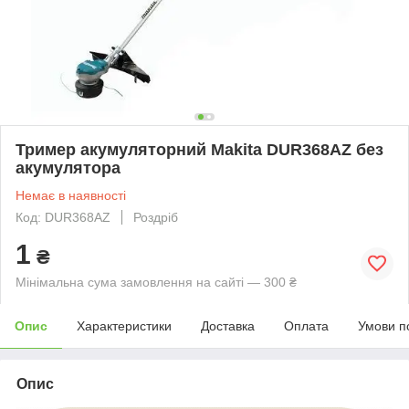
Тример акумуляторний Makita DUR368AZ без
акумулятора
Немає в наявності
Код: DUR368AZ
Роздріб
1
₴
Мінімальна сума замовлення на сайті — 300 ₴
Опис
Характеристики
Доставка
Оплата
Умови п
Опис