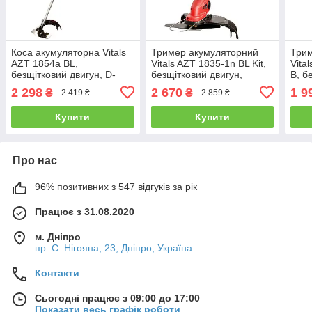
Коса акумуляторна Vitals
Тример акумуляторний
Три
AZT 1854a BL,
Vitals AZT 1835-1n BL Kit,
Vita
безщітковий двигун, D-
безщітковий двигун,
В, б
подібне руків’я, 5000-6000
регульована різальна
регу
2 298
2 670
1 9
₴
₴
2 419 ₴
2 859 ₴
об/хв (без АКБ і ЗП),
головка, посадка Makita
штан
посадка Makita
і ЗП)
Купити
Купити
Про нас
96% позитивних з 547 відгуків за рік
Працює з 31.08.2020
м. Дніпро
пр. С. Нігояна, 23, Дніпро, Україна
Контакти
Сьогодні працює з 09:00 до 17:00
Показати весь графік роботи