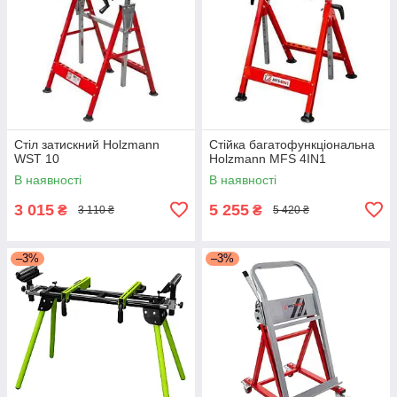
Стіл затискний Holzmann
Стійка багатофункціональна
WST 10
Holzmann MFS 4IN1
В наявності
В наявності
3 015
5 255
₴
₴
3 110 ₴
5 420 ₴
–3%
–3%