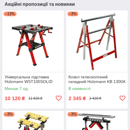
Акційні пропозиції та новинки
–13%
–3%
Універсальна підставка
Козел телескопічний
Holzmann WST100SOLID
складний Holzmann KB 1300A
Менше 7 од.
В наявності
10 120
2 345
₴
₴
11 620 ₴
2 420 ₴
–3%
–3%