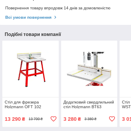
Повернення товару впродовж 14 днів за домовленістю
Всі умови повернення
Подібні товари компанії
Стіл для фрезера
Додатковий свердлильний
Стіл
Holzmann OFT 102
стіл Holzmann BT63
WST
13 290
3 280
3 0
₴
₴
13 700 ₴
3 380 ₴