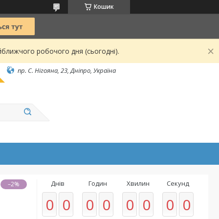
Кошик
йближчого робочого дня (сьогодні).
пр. С. Нігояна, 23, Дніпро, Україна
Днів
Годин
Хвилин
Секунд
–2%
0
0
0
0
0
0
0
0