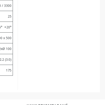
 / 3300
25
5° +20°
0 x 500
2хØ 100
2.2 (3.0)
175