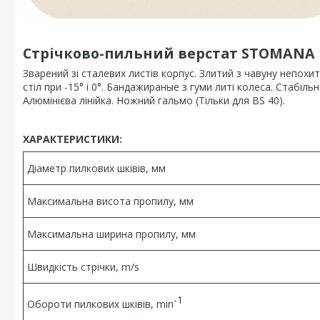
Стрічково-пильний верстат STOMANA 
Зварений зі сталевих листів корпус. Злитий з чавуну непохи
стіл при -15° і 0°. Бандажираные з гуми литі колеса. Стабі
Алюмінієва лінійка. Ножний гальмо (Тільки для BS 40).
ХАРАКТЕРИСТИКИ:
Діаметр пилкових шківів, мм
Максимальна висота пропилу, мм
Максимальна ширина пропилу, мм
Швидкість стрічки, m/s
-1
Обороти пилкових шківів, min