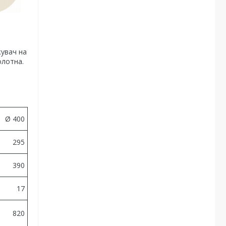
жувач на
олотна.
Ø 400
295
390
17
820