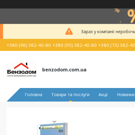
Зараз у компанії неробоч
+380 (96) 382-40-80
+380 (95) 382-40-80
+380 (73) 382-4
benzodom.com.ua
Головна
Товари та послуги
Акції
Новинки