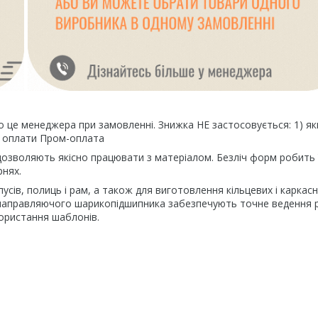
 це менеджера при замовленні. Знижка НЕ застосовується: 1) я
іб оплати Пром-оплата
озволяють якісно працювати з матеріалом. Безліч форм робить 
рнях.
сів, полиць і рам, а також для виготовлення кільцевих і каркас
 направляючого шарикопідшипника забезпечують точне ведення р
користання шаблонів.