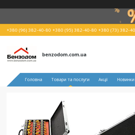
+380 (96) 382-40-80
+380 (95) 382-40-80
+380 (73) 382-4
benzodom.com.ua
Головна
Товари та послуги
Акції
Новинки