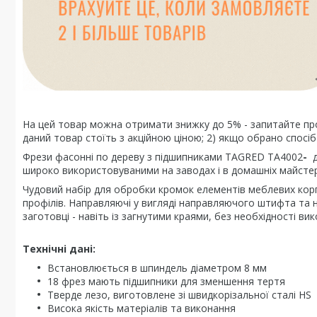
На цей товар можна отримати знижку до 5% - запитайте про
даний товар стоїть з акційною ціною; 2) якщо обрано спос
Фрези фасонні по дереву з підшипниками TAGRED TA4002
-
д
широко використовуваними на заводах і в домашніх майсте
Чудовий набір для обробки кромок елементів меблевих корпу
профілів. Направляючі у вигляді направляючого штифта та
заготовці - навіть із загнутими краями, без необхідності ви
Технічні дані:
Встановлюється в шпиндель діаметром 8 мм
18 фрез мають підшипники для зменшення тертя
Тверде лезо, виготовлене зі швидкорізальної сталі HS
Висока якість матеріалів та виконання