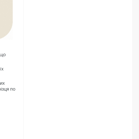
кщо
їх
них
ізця по