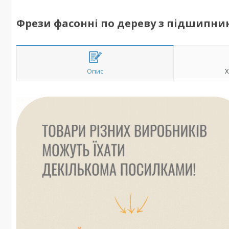
Фрези фасонні по дереву з підшипни
Опис
Х