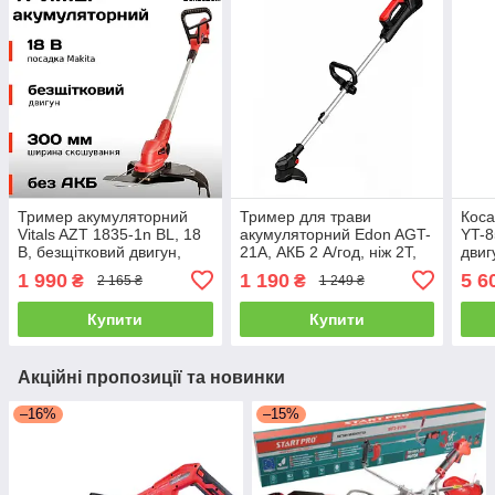
Тример акумуляторний
Тример для трави
Коса
Vitals AZT 1835-1n BL, 18
акумуляторний Edon AGT-
YT-8
В, безщітковий двигун,
21A, АКБ 2 А/год, ніж 2Т,
двиг
регульована головка,
ліска
АКБ 
1 990
1 190
5 6
₴
₴
2 165 ₴
1 249 ₴
штанга-телескоп (без АКБ
і ЗП)
Купити
Купити
Акційні пропозиції та новинки
–16%
–15%