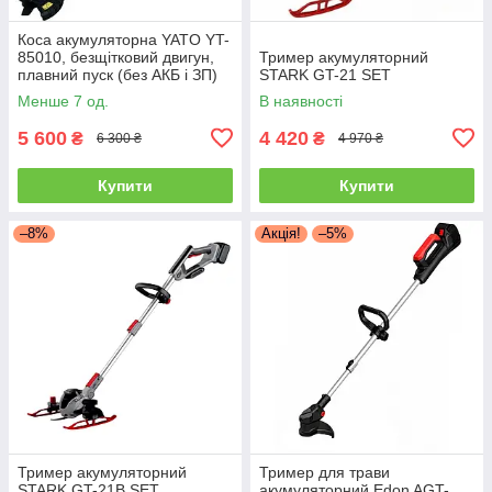
Коса акумуляторна YATO YT-
85010, безщітковий двигун,
Тример акумуляторний
плавний пуск (без АКБ і ЗП)
STARK GT-21 SET
Менше 7 од.
В наявності
5 600
4 420
₴
₴
6 300 ₴
4 970 ₴
Купити
Купити
–8%
Акція!
–5%
Тример акумуляторний
Тример для трави
STARK GT-21B SET,
акумуляторний Edon AGT-