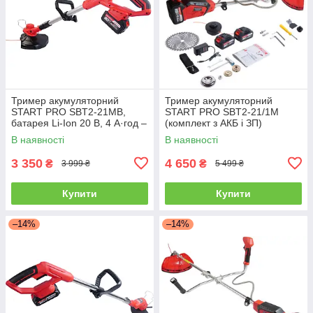
Тример акумуляторний
Тример акумуляторний
START PRO SBT2-21MB,
START PRO SBT2-21/1M
батарея Li-Ion 20 В, 4 А·год –
(комплект з АКБ і ЗП)
2 шт.
В наявності
В наявності
3 350
4 650
₴
₴
3 999 ₴
5 499 ₴
Купити
Купити
–14%
–14%