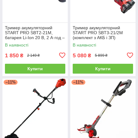
Тример акумуляторний
Тример акумуляторний
START PRO SBT2-21M,
START PRO SBT3-21/2M
батарея Li-Ion 20 В, 2 А·год –
(комплект з АКБ і ЗП)
2 шт.
В наявності
В наявності
1 850
5 080
₴
₴
2 149 ₴
5 899 ₴
Купити
Купити
–11%
–11%