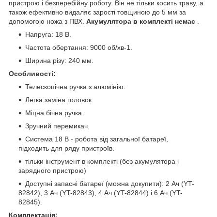
пристрою і безперебійну роботу. Він не тільки косить траву, а
також ефективно видаляє зарості товщиною до 5 мм за
допомогою ножа з ПВХ.
Акумулятора
в
комплекті немає
.
Напруга: 18 В.
Частота обертання: 9000 об/хв-1.
Ширина різу: 240 мм.
Особливості:
Телескопічна ручка з алюмінію.
Легка заміна головок.
Міцна бічна ручка.
Зручний перемикач.
Система 18 В - робота від загальної батареї,
підходить для ряду пристроїв.
тільки інструмент в комплекті (без акумулятора і
зарядного пристрою)
Доступні запасні батареї (можна докупити): 2 Ач (YT-
82842), 3 Ач (YT-82843), 4 Ач (YT-82844) і 6 Ач (YT-
82845).
Комплектація: