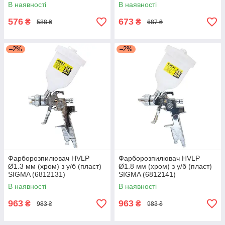
В наявності
В наявності
576
673
₴
₴
588 ₴
687 ₴
–2%
–2%
Фарборозпилювач HVLP
Фарборозпилювач HVLP
Ø1.3 мм (хром) з у/б (пласт)
Ø1.8 мм (хром) з у/б (пласт)
SIGMA (6812131)
SIGMA (6812141)
В наявності
В наявності
963
963
₴
₴
983 ₴
983 ₴