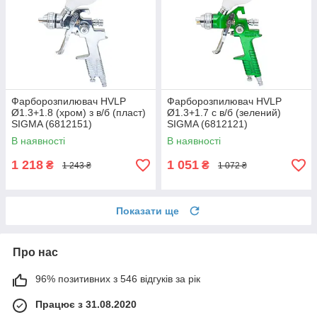
Фарборозпилювач HVLP
Фарборозпилювач HVLP
Ø1.3+1.8 (хром) з в/б (пласт)
Ø1.3+1.7 с в/б (зелений)
SIGMA (6812151)
SIGMA (6812121)
В наявності
В наявності
1 218
1 051
₴
₴
1 243 ₴
1 072 ₴
Показати ще
Про нас
96% позитивних з 546 відгуків за рік
Працює з 31.08.2020