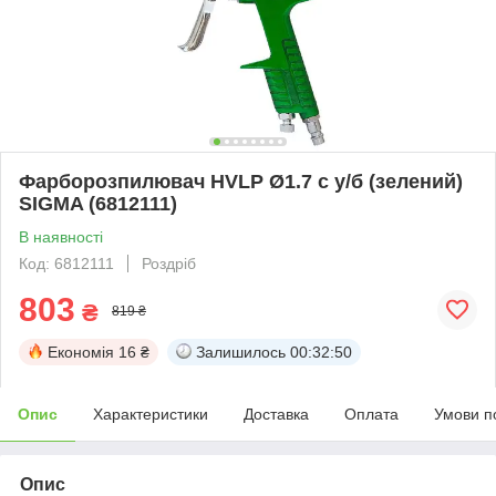
Фарборозпилювач HVLP Ø1.7 с у/б (зелений)
SIGMA (6812111)
В наявності
Код: 6812111
Роздріб
803
₴
819 ₴
Економія
16 ₴
Залишилось
00:32:49
Опис
Характеристики
Доставка
Оплата
Умови п
Опис