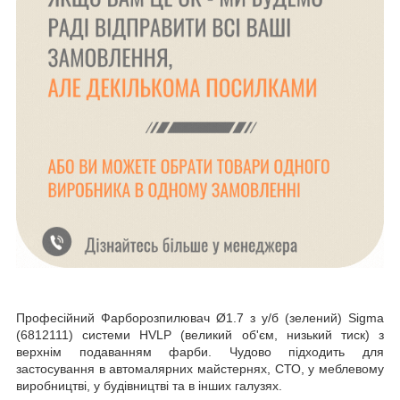
Професійний Фарборозпилювач Ø1.7 з у/б (зелений) Sigma
(6812111) системи HVLP (великий об'єм, низький тиск) з
верхнім подаванням фарби. Чудово підходить для
застосування в автомалярних майстернях, СТО, у меблевому
виробництві, у будівництві та в інших галузях.