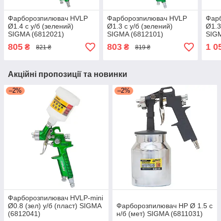
Фарборозпилювач HVLP
Фарборозпилювач HVLP
Фар
Ø1.4 с у/б (зелений)
Ø1.3 с у/б (зелений)
Ø1.3
SIGMA (6812021)
SIGMA (6812101)
SIGM
805
803
1 0
₴
₴
821 ₴
819 ₴
Акційні пропозиції та новинки
–2%
–2%
Фарборозпилювач HVLP-mini
Ø0.8 (зел) у/б (пласт) SIGMA
Фарборозпилювач HP Ø 1.5 с
(6812041)
н/б (мет) SIGMA (6811031)