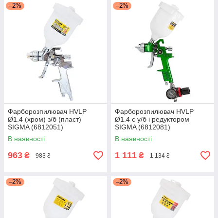
–2%
–2%
Фарборозпилювач HVLP
Фарборозпилювач HVLP
Ø1.4 (хром) з/б (пласт)
Ø1.4 с у/б і редуктором
SIGMA (6812051)
SIGMA (6812081)
В наявності
В наявності
963
1 111
₴
₴
983 ₴
1 134 ₴
–2%
–2%