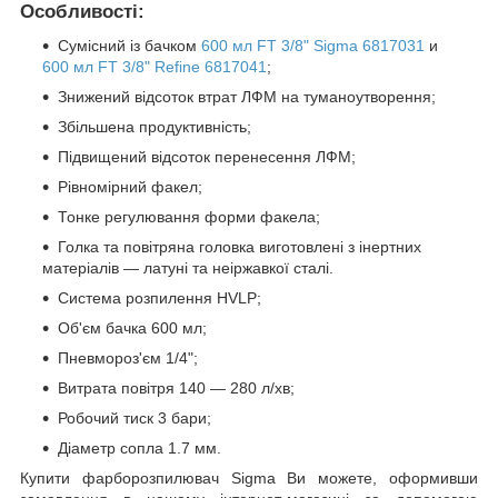
Особливості:
Сумісний із бачком
600 мл FT 3/8" Sigma 6817031
и
600 мл FT 3/8" Refine 6817041
;
Знижений відсоток втрат ЛФМ на туманоутворення;
Збільшена продуктивність;
Підвищений відсоток перенесення ЛФМ;
Рівномірний факел;
Тонке регулювання форми факела;
Голка та повітряна головка виготовлені з інертних
матеріалів — латуні та неіржавкої сталі.
Система розпилення HVLP;
Об'єм бачка 600 мл;
Пневмороз'єм 1/4";
Витрата повітря 140 — 280 л/хв;
Робочий тиск 3 бари;
Діаметр сопла 1.7 мм.
Купити фарборозпилювач Sigma Ви можете, оформивши