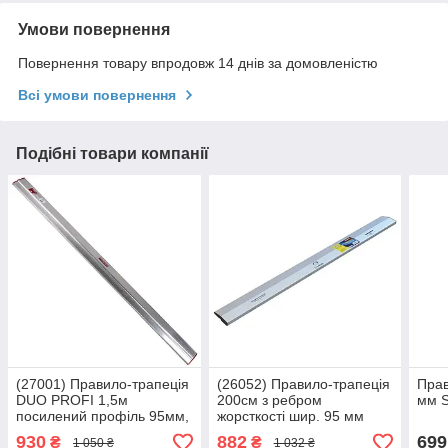
Умови повернення
Повернення товару впродовж 14 днів за домовленістю
Всі умови повернення
Подібні товари компанії
(27001) Правило-трапеція
(26052) Правило-трапеція
Прав
DUO PROFI 1,5м
200см з ребром
мм S
посилений профіль 95мм,
жорсткості шир. 95 мм
HAISSER
СТАЛЬ
930
882
699
₴
₴
1 050 ₴
1 032 ₴