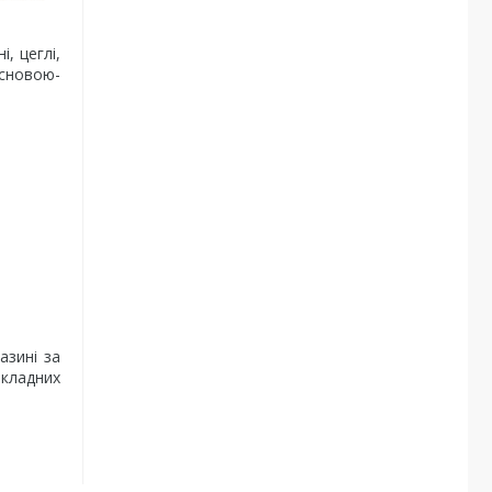
, цеглі,
основою-
азині за
кладних