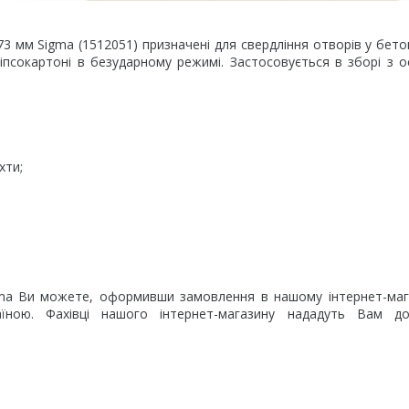
3 мм Sigma (1512051) призначені для свердління отворів у бетоні
та гіпсокартоні в безударному режимі. Застосовується в зборі з 
хти;
gma Ви можете, оформивши замовлення в нашому інтернет-маг
їною. Фахівці нашого інтернет-магазину нададуть Вам до