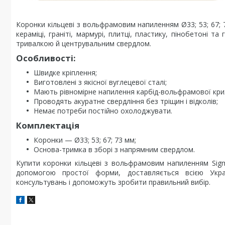
Коронки кільцеві з вольфрамовим напиленням Ø33; 53; 67; 7
кераміці, граніті, мармурі, плитці, пластику, пінобетоні 
тривалкою й центрувальним свердлом.
Особливості:
Швидке кріплення;
Виготовлені з якісної вуглецевої сталі;
Мають рівномірне напилення карбід-вольфрамової кри
Проводять акуратне свердління без тріщин і відколів;
Немає потреби постійно охолоджувати.
Комплектація
Коронки — Ø33; 53; 67; 73 мм;
Основа-тримка в зборі з напрямним свердлом.
Купити коронки кільцеві з вольфрамовим напиленням Si
допомогою простої форми, доставляється всією Укра
консультувань і допоможуть зробити правильний вибір.