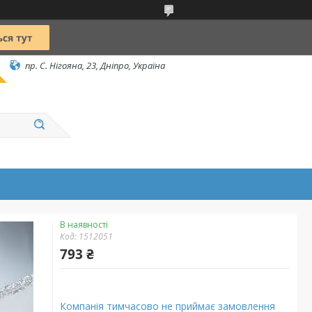
пр. С. Нігояна, 23, Дніпро, Україна
В наявності
Код:
1512051
793 ₴
Компанія тимчасово не приймає замовлення