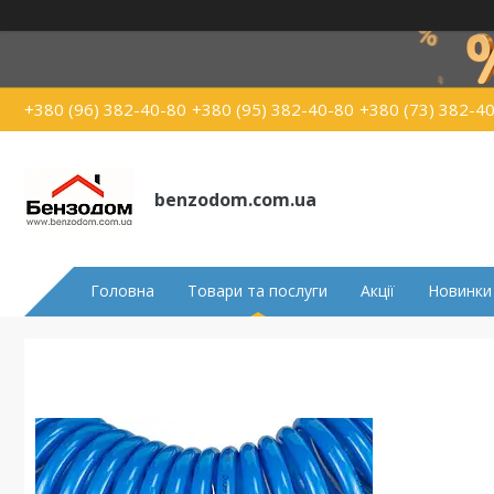
+380 (96) 382-40-80
+380 (95) 382-40-80
+380 (73) 382-4
benzodom.com.ua
Головна
Товари та послуги
Акції
Новинки