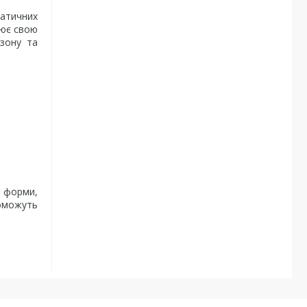
матичних
лює свою
озону та
 форми,
поможуть