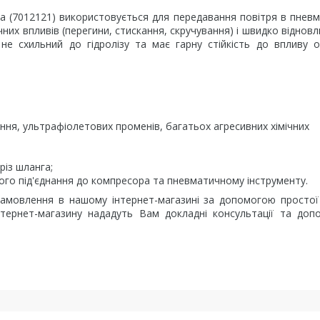
ma (7012121) використовується для передавання повітря в пнев
чних впливів (перегини, стискання, скручування) і швидко віднов
не схильний до гідролізу та має гарну стійкість до впливу 
ння, ультрафіолетових променів, багатьох агресивних хімічних
різ шланга;
го під'єднання до компресора та пневматичному інструменту.
амовлення в нашому інтернет-магазині за допомогою простої
інтернет-магазину нададуть Вам докладні консультації та до