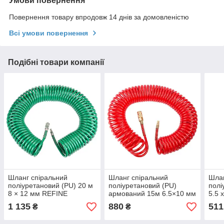
Умови повернення
Повернення товару впродовж 14 днів за домовленістю
Всі умови повернення
Подібні товари компанії
Шланг спіральний
Шланг спіральний
Шлан
поліуретановий (PU) 20 м
поліуретановий (PU)
полі
8 × 12 мм REFINE
армований 15м 6.5×10 мм
5.5 
(7012291)
REFINE (7013481)
(701
1 135
880
511
₴
₴