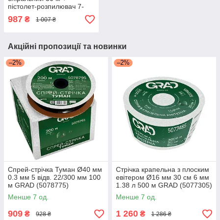
пістолет-розпилювач 7-
режимний GRAD
987
₴
1 007 ₴
(5019085)
Акційні пропозиції та новинки
–2%
–2%
Спрей-стрічка Туман Ø40 мм
Стрічка крапельна з плоским
0.3 мм 5 відв. 22/300 мм 100
евітером Ø16 мм 30 см 6 мм
м GRAD (5078775)
1.38 л 500 м GRAD (5077305)
Менше 7 од.
Менше 7 од.
909
1 260
₴
₴
928 ₴
1 286 ₴