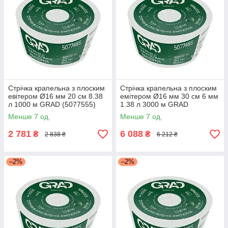
Стрічка крапельна з плоским
Стрічка крапельна з плоским
евітером Ø16 мм 20 см 8.38
емітером Ø16 мм 30 см 6 мм
л 1000 м GRAD (5077555)
1.38 л 3000 м GRAD
(5077325) +БЕЗКОШТОВНА
Менше 7 од.
Менше 7 од.
ДОСТАВКА!
2 781
6 088
₴
₴
2 838 ₴
6 212 ₴
–2%
–2%