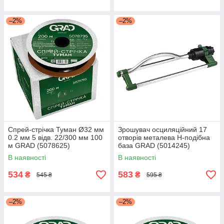
–2%
–2%
Спрей-стрічка Туман Ø32 мм
Зрошувач осциляційний 17
0.2 мм 5 відв. 22/300 мм 100
отворів металева Н-подібна
м GRAD (5078625)
база GRAD (5014245)
В наявності
В наявності
534
583
₴
₴
545 ₴
595 ₴
–2%
–2%