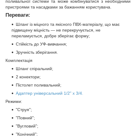
поливальної системи та може комбінуватися з необхідними
пристроями та насадками за бажанням користувача.
Переваги:
Шланг із міцного та якісного ПВХ-матеріалу, що має
підвищену міцність — не перекручується, не
переламується, добре зберігає форму;
Стійкість до УФ-вивчання;
Зручність зберігання.
Комплектація
Шланг спіральний;
2 конектори;
Пістолет поливальний;
Адаптер універсальний 1/2" х 3/4.
Режими:
"Струя";
"Повний";
"Вугловий";
"Конічний";