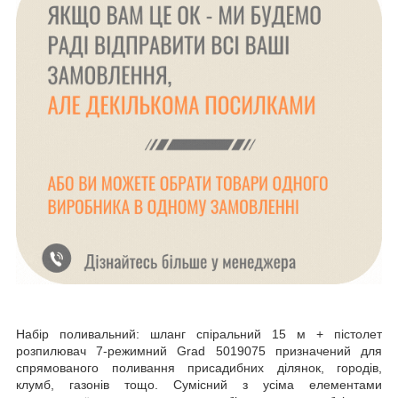
Набір поливальний: шланг спіральний 15 м + пістолет
розпилювач 7-режимний Grad 5019075 призначений для
спрямованого поливання присадибних ділянок, городів,
клумб, газонів тощо. Сумісний з усіма елементами