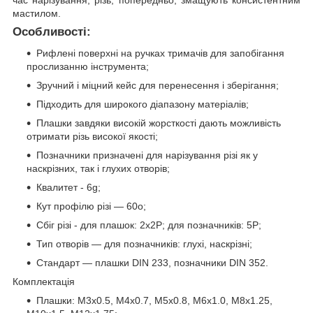
час нарізування, різь, попередньо, змащують консистентним
мастилом.
Особливості:
Рифлені поверхні на ручках тримачів для запобігання
прослизанню інструмента;
Зручний і міцний кейс для перенесення і зберігання;
Підходить для широкого діапазону матеріалів;
Плашки завдяки високій жорсткості дають можливість
отримати різь високої якості;
Позначники призначені для нарізування різі як у
наскрізних, так і глухих отворів;
Квалитет - 6g;
Кут профілю різі — 60o;
Сбіг різі - для плашок: 2х2Р; для позначників: 5Р;
Тип отворів — для позначників: глухі, наскрізні;
Стандарт — плашки DIN 233, позначники DIN 352.
Комплектація
Плашки: М3х0.5, М4х0.7, М5х0.8, М6х1.0, М8х1.25,