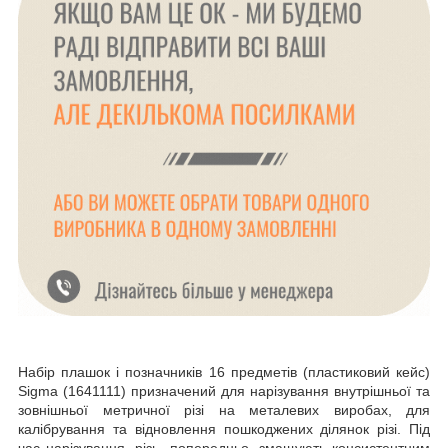
Набір плашок і позначників 16 предметів (пластиковий кейс)
Sigma (1641111) призначений для нарізування внутрішньої та
зовнішньої метричної різі на металевих виробах, для
калібрування та відновлення пошкоджених ділянок різі. Під