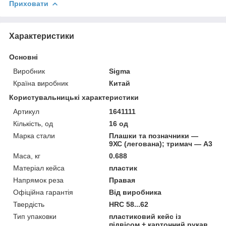
Приховати
Характеристики
Основні
Виробник
Sigma
Країна виробник
Китай
Користувальницькі характеристики
Артикул
1641111
Кількість, од
16 од
Марка стали
Плашки та позначники —
9ХС (легована); тримач — А3
Маса, кг
0.688
Матеріал кейса
пластик
Напрямок реза
Правая
Офіційна гарантія
Від виробника
Твердість
HRC 58...62
Тип упаковки
пластиковий кейс із
підвісом + картонний рукав