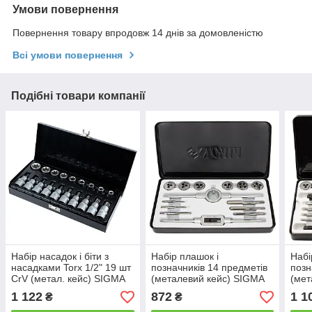
Умови повернення
Повернення товару впродовж 14 днів за домовленістю
Всі умови повернення
Подібні товари компанії
Набір насадок і біти з
Набір плашок і
Набі
насадками Torx 1/2" 19 шт
позначників 14 предметів
позн
CrV (метал. кейс) SIGMA
(металевий кейс) SIGMA
(мет
(6086661)
(1643071)
(164
1 122
872
1 1
₴
₴