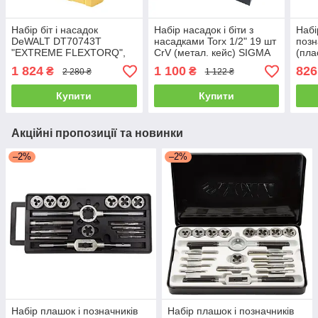
Набір біт і насадок
Набір насадок і біти з
Набі
DeWALT DT70743T
насадками Torx 1/2" 19 шт
позн
"EXTREME FLEXTORQ",
CrV (метал. кейс) SIGMA
(пла
Phillips, Pozidriv, Torx,
(6086661)
(164
1 824
1 100
826
₴
₴
2 280 ₴
1 122 ₴
Slotted, Ph2, Pz1, Pz2,
Pz3, T15, T20, T25, T30,
Купити
Купити
Акційні пропозиції та новинки
–2%
–2%
Набір плашок і позначників
Набір плашок і позначників