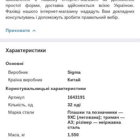
простої форми, доставка здійснюється всією Україною.
Фахівці нашого інтернет-магазину нададуть Вам докладних
консультувань і допоможуть зробити правильний вибір.
Приховати
Характеристики
Основні
Виробник
Sigma
Країна виробник
Китай
Користувальницькі характеристики
Артикул
1643191
Кількість, од
32 оді
Марка стали
Плашки та позначники —
9ХС (легована); тримач —
А3; різімер — неіржавка
сталь
Маса, кг
1.550