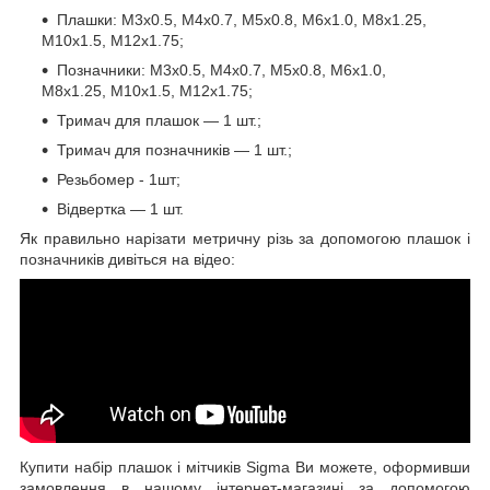
Плашки: М3х0.5, М4х0.7, М5х0.8, М6х1.0, М8х1.25,
М10х1.5, М12х1.75;
Позначники: М3х0.5, М4х0.7, М5х0.8, М6х1.0,
М8х1.25, М10х1.5, М12х1.75;
Тримач для плашок — 1 шт.;
Тримач для позначників — 1 шт.;
Резьбомер - 1шт;
Відвертка — 1 шт.
Як правильно нарізати метричну різь за допомогою плашок і
позначників дивіться на відео:
Купити набір плашок і мітчиків Sigma Ви можете, оформивши
замовлення в нашому інтернет-магазині за допомогою