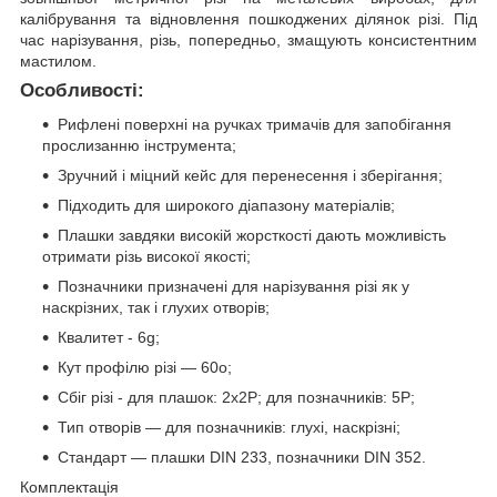
калібрування та відновлення пошкоджених ділянок різі. Під
час нарізування, різь, попередньо, змащують консистентним
мастилом.
Особливості:
Рифлені поверхні на ручках тримачів для запобігання
прослизанню інструмента;
Зручний і міцний кейс для перенесення і зберігання;
Підходить для широкого діапазону матеріалів;
Плашки завдяки високій жорсткості дають можливість
отримати різь високої якості;
Позначники призначені для нарізування різі як у
наскрізних, так і глухих отворів;
Квалитет - 6g;
Кут профілю різі — 60o;
Сбіг різі - для плашок: 2х2Р; для позначників: 5Р;
Тип отворів — для позначників: глухі, наскрізні;
Стандарт — плашки DIN 233, позначники DIN 352.
Комплектація