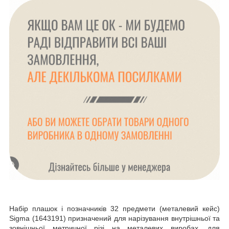
Набір плашок і позначників 32 предмети (металевий кейс)
Sigma (1643191) призначений для нарізування внутрішньої та
зовнішньої метричної різі на металевих виробах, для