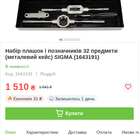
Набір плашок і позначників 32 предмети
(металевий кейс) SIGMA (1643191)
В наявності
Код: 1643191
Роздріб
1 510
₴
1 541 ₴
Економія
31 ₴
Залишилось
1 день
Купити
Опис
Характеристики
Доставка
Оплата
Умови п