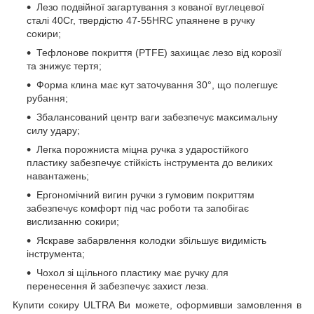
Лезо подвійної загартування з кованої вуглецевої
сталі 40Cr, твердістю 47-55HRC упаянене в ручку
сокири;
Тефлонове покриття (PTFE) захищає лезо від корозії
та знижує тертя;
Форма клина має кут заточування 30°, що полегшує
рубання;
Збалансований центр ваги забезпечує максимальну
силу удару;
Легка порожниста міцна ручка з ударостійкого
пластику забезпечує стійкість інструмента до великих
навантажень;
Ергономічний вигин ручки з гумовим покриттям
забезпечує комфорт під час роботи та запобігає
вислизанню сокири;
Яскраве забарвлення колодки збільшує видимість
інструмента;
Чохол зі щільного пластику має ручку для
перенесення й забезпечує захист леза.
Купити сокиру ULTRA Ви можете, оформивши замовлення в