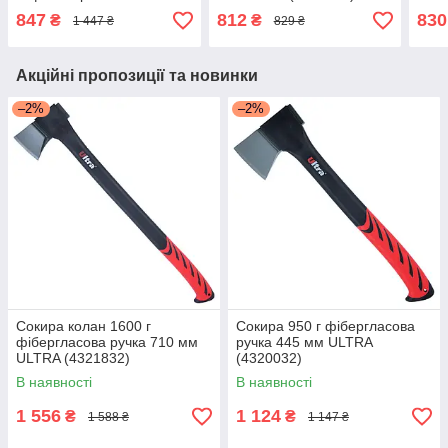
847
812
830
₴
₴
1 447 ₴
829 ₴
Акційні пропозиції та новинки
–2%
–2%
Сокира колан 1600 г
Сокира 950 г фібергласова
фібергласова ручка 710 мм
ручка 445 мм ULTRA
ULTRA (4321832)
(4320032)
В наявності
В наявності
1 556
1 124
₴
₴
1 588 ₴
1 147 ₴