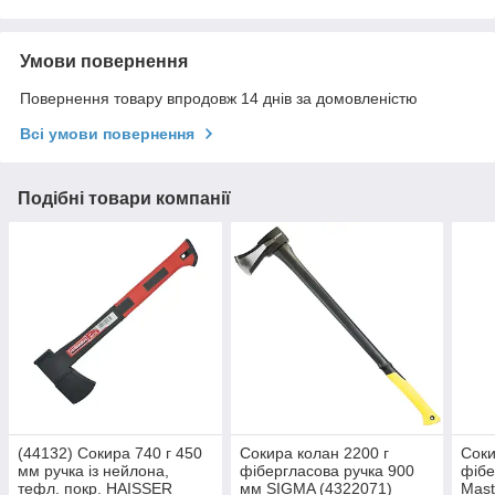
Умови повернення
Повернення товару впродовж 14 днів за домовленістю
Всі умови повернення
Подібні товари компанії
(44132) Сокира 740 г 450
Сокира колан 2200 г
Соки
мм ручка із нейлона,
фібергласова ручка 900
фібе
тефл. покр. HAISSER
мм SIGMA (4322071)
Mast