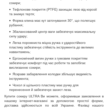
сокири;
Тефлонове покриття (PTFE) захищає лезо від корозії
та знижує тертя;
Форма клина має кут заточування 30°, що полегшує
рубання;
Збалансований центр ваги забезпечує максимальну
силу удару;
Легка порожниста міцна ручка з ударостійкого
пластику забезпечує стійкість інструмента до великих
навантажень;
Ергономічний вигин ручки з гумовим покриттям
забезпечує комфорт під час роботи та запобігає
вислизанню сокири;
Яскраве забарвлення колодки збільшує видимість
інструмента;
Чохол зі щільного пластику має ручку для
перенесення й забезпечує захист леза.
Купити сокиру ULTRA Ви можете, оформивши замовлення в
нашому інтернет-магазині за допомогою простої форми,
доставка здійснюється по всій Украине. Фахівці нашого