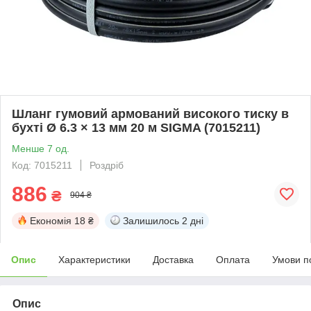
Шланг гумовий армований високого тиску в
бухті Ø 6.3 × 13 мм 20 м SIGMA (7015211)
Менше 7 од.
Код: 7015211
Роздріб
886
₴
904 ₴
Економія
18 ₴
Залишилось
2 дні
Опис
Характеристики
Доставка
Оплата
Умови п
Опис