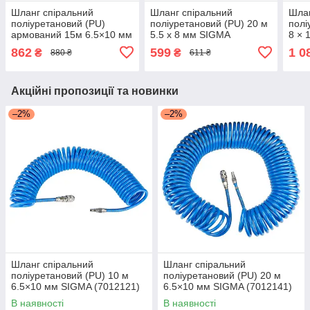
Шланг спіральний
Шланг спіральний
Шлан
поліуретановий (PU)
поліуретановий (PU) 20 м
полі
армований 15м 6.5×10 мм
5.5 х 8 мм SIGMA
8 × 
REFINE (7013481)
(7012041)
(701
862
599
1 0
₴
₴
880 ₴
611 ₴
Акційні пропозиції та новинки
–2%
–2%
Шланг спіральний
Шланг спіральний
поліуретановий (PU) 10 м
поліуретановий (PU) 20 м
6.5×10 мм SIGMA (7012121)
6.5×10 мм SIGMA (7012141)
В наявності
В наявності