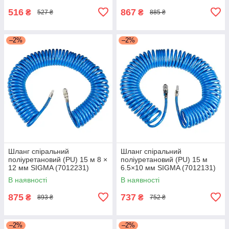
516
867
₴
₴
527 ₴
885 ₴
–2%
–2%
Шланг спіральний
Шланг спіральний
поліуретановий (PU) 15 м 8 ×
поліуретановий (PU) 15 м
12 мм SIGMA (7012231)
6.5×10 мм SIGMA (7012131)
В наявності
В наявності
875
737
₴
₴
893 ₴
752 ₴
–2%
–2%