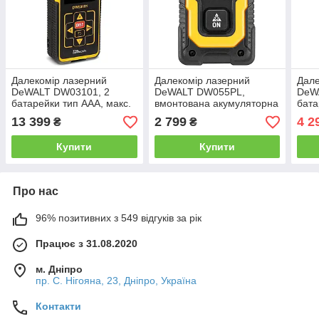
Далекомір лазерний
Далекомір лазерний
Дале
DeWALT DW03101, 2
DeWALT DW055PL,
DeW
батарейки тип ААА, макс.
вмонтована акумуляторна
бата
дальність 100 м, похибка
батарея, макс. дальність
даль
13 399
2 799
4 2
₴
₴
+/- 1.5 мм на 10 м, вага
16 м, похибка +/- 6 мм на
+/- 
0.280 кг
10 м, вага 0.1 кг
кг
Купити
Купити
Про нас
96% позитивних з 549 відгуків за рік
Працює з 31.08.2020
м. Дніпро
пр. С. Нігояна, 23, Дніпро, Україна
Контакти