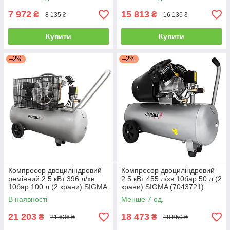
ДОСТАВКА!
+БЕЗКОШТОВНА ДОСТАВКА!
7 972
15 813
₴
₴
8 135 ₴
16 136 ₴
Купити
Купити
–2%
–2%
Компресор двоциліндровий
Компресор двоциліндровий
ремінний 2.5 кВт 396 л/хв
2.5 кВт 455 л/хв 10бар 50 л (2
10бар 100 л (2 крани) SIGMA
крани) SIGMA (7043721)
(7044151) +БЕЗКОШТОВНА
+БЕЗКОШТОВНА ДОСТАВКА!
В наявності
Менше 7 од.
ДОСТАВКА!
21 203
18 473
₴
₴
21 636 ₴
18 850 ₴