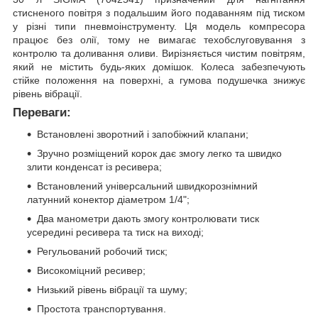
стисненого повітря з подальшим його подаванням під тиском
у різні типи пневмоінструменту. Ця модель компресора
працює без олії, тому не вимагає техобслуговування з
контролю та доливання оливи. Вирізняється чистим повітрям,
який не містить будь-яких домішок. Колеса забезпечують
стійке положення на поверхні, а гумова подушечка знижує
рівень вібрації.
Переваги:
Встановлені зворотний і запобіжний клапани;
Зручно розміщений корок дає змогу легко та швидко
злити конденсат із ресивера;
Встановлений універсальний швидкорознімний
латунний конектор діаметром 1/4";
Два манометри дають змогу контролювати тиск
усередині ресивера та тиск на виході;
Регульований робочий тиск;
Високоміцний ресивер;
Низький рівень вібрації та шуму;
Простота транспортування.