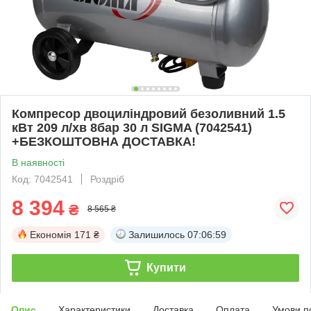
Компресор двоциліндровий безоливний 1.5
кВт 209 л/хв 8бар 30 л SIGMA (7042541)
+БЕЗКОШТОВНА ДОСТАВКА!
В наявності
Код: 7042541
Роздріб
8 394
₴
8 565 ₴
Економія
171 ₴
Залишилось
07:06:58
Купити
Опис
Характеристики
Доставка
Оплата
Умови п