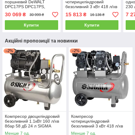
поршневий DeWALT
чотирициліндровий
одно
DPC17PS DPC17PS,
безоливний 3 кВт 418 л/хв
230 
продуктивність 292 л/хв,
8бар 50 л SIGMA
кран
30 069
15 813
7 2
₴
₴
30 999 ₴
16 136 ₴
потужність 1.8 кВт, тис
(7042561)
+БЕ
13,8 Бар, об'єм ресивера
+БЕЗКОШТОВНА
ДОС
Купити
Купити
ДОСТАВКА!
Акційні пропозиції та новинки
–2%
–2%
Компресор двоциліндровий
Компресор
безоливний 1.1кВт 160 л/хв
чотирициліндровий
8бар 58 дБ 24 л SIGMA
безоливний 3 кВт 418 л/хв
(7042521) +БЕЗКОШТОВНА
8бар 50 л SIGMA (7042561)
Менше 7 од.
Менше 7 од.