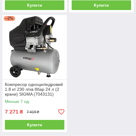
Купити
Купити
–2%
Компресор одноциліндровий
1.8 кт 230 л/хв 8бар 24 л (2
крани) SIGMA (7043131)
+БЕЗКОШТОВНА ДОСТАВКА!
Менше 7 од.
7 271
₴
7 419 ₴
Купити