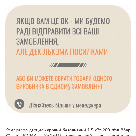
Компресор двоциліндровий безоливний 1.5 кВт 209 л/хв 8бар
30 л SIGMA (7042541) призначений для нагнітання