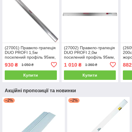
(27001) Правило-трапеція
(27002) Правило-трапеція
(260
DUO PROFI 1,5м
DUO PROFI 2,0м
200с
посилений профіль 95мм,
посилений профіль 95мм,
жорс
HAISSER
HAISSER
СТА
930
1 010
882
₴
₴
1 050 ₴
1 360 ₴
Купити
Купити
Акційні пропозиції та новинки
–2%
–2%