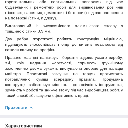
горизонтальних або вертикальних поверхнях під час
будівельних і ремонтних робіт для вирівнювання розчинів
(гіпсових, вапняних, цементних і бетонних) під час нанесення
на поверхні (стіни, підлогу).
Виготовлений із високоякісного алюмінієвого сплаву з
товщиною стінки 0.9 мм.
Два ребра жорсткості роблять конструкцію міцнішою,
підвищують зносостійкість і опір до вигинів незалежно від
важеля впливу на профіль.
Правило має дві напівкруглі борозни вздовж усього виробу,
які, крім надання жорсткості, сприяють зручнішому
захопленню двома руками, виступаючи опорою для пальців
майстра. Пластикові заглушки на торцях протистоять
потраплянню суміші всередину правила. Продумана
конструкція забезпечує міцність і довговічність інструмента,
зручність у роботі та знижує втому під час виробництва робіт, у
такий спосіб збільшуючи ефективність праці.
Приховати
Характеристики