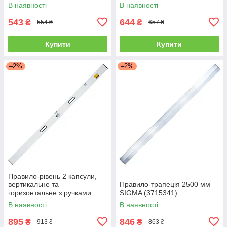
В наявності
В наявності
543
644
₴
₴
554 ₴
657 ₴
Купити
Купити
–2%
–2%
Правило-рівень 2 капсули,
вертикальне та
Правило-трапеція 2500 мм
горизонтальне з ручками
SIGMA (3715341)
Profi 2000 мм SIGMA
В наявності
В наявності
(3712201)
895
846
₴
₴
913 ₴
863 ₴