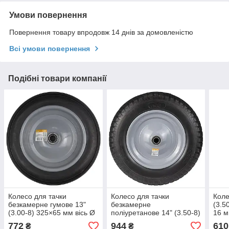
Умови повернення
Повернення товару впродовж 14 днів за домовленістю
Всі умови повернення
Подібні товари компанії
Колесо для тачки
Колесо для тачки
Коле
безкамерне гумове 13"
безкамерне
(3.5
(3.00-8) 325×65 мм вісь Ø
поліуретанове 14" (3.50-8)
16 м
20 мм довжина 90 мм
370×80 мм вісь Ø16 мм
садо
772
944
610
₴
₴