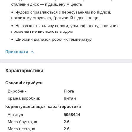
сталевий диск — підвищену міцність
Чудово справляються з пересуванням по підлозі,
покритому стружкою, ґратчастій підлозі тощо.
Не зазнають впливу вологи, ультрафіолету, сонячних
променів і не висихають згодом
Широкий діапазон робочих температур
Приховати
Характеристики
Основні атрибути
Виробник
Flora
Країна виробник
Китай
Користувальницькі характеристики
Артикул
5058444
Маса брутто, кг
2.6
Маса нетто, кг
2.6