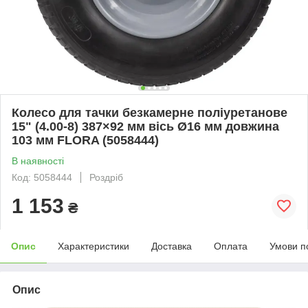
Колесо для тачки безкамерне поліуретанове
15" (4.00-8) 387×92 мм вісь Ø16 мм довжина
103 мм FLORA (5058444)
В наявності
Код: 5058444
Роздріб
1 153
₴
Опис
Характеристики
Доставка
Оплата
Умови п
Опис