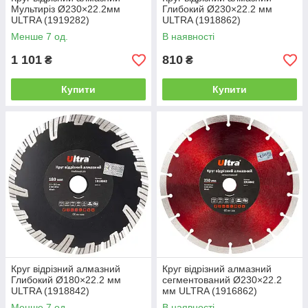
Мультиріз Ø230×22.2мм
Глибокий Ø230×22.2 мм
ULTRA (1919282)
ULTRA (1918862)
Менше 7 од.
В наявності
1 101
810
₴
₴
Купити
Купити
Круг відрізний алмазний
Круг відрізний алмазний
Глибокий Ø180×22.2 мм
сегментований Ø230×22.2
ULTRA (1918842)
мм ULTRA (1916862)
Менше 7 од.
В наявності