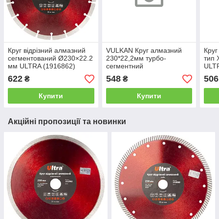
Круг відрізний алмазний
VULKAN Круг алмазний
Круг
сегментований Ø230×22.2
230*22,2мм турбо-
тип 
мм ULTRA (1916862)
сегментний
ULTR
622
548
506
₴
₴
Купити
Купити
Акційні пропозиції та новинки