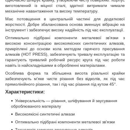
одночасно шліфує крайку, утворюючи чисту поверхню. Корпус
виготовлений із міцної сталі, здатної витримати чимале
механічне навантаження та високу температуру.
Має потовщення в центральній частині для додаткової
жорсткості. Добре збалансована основа зменшує вібрацію на
інструмент і забезпечує високу надійність під час експлуатації.
Оптимально підібрані компоненти металевої зв'язки з
високою консентрацією високоякісних синтетичних алмазів,
прикріплені до основи кола методом гарячого пресування
алмазів (HOT PRESS), забезпечують тривалу експлуатацію та
гарантують тривалий робочий ресурс круга під час роботи
навіть із найскладнішими в обробленні матеріалами.
Особлива форма та збільшена висота різальної крайки
забезпечують м'яке чисте різання без відколів, як під час
прямолінійного різання, так і під час різання під кутом 45°.
Характеристики:
Універсальність — різання, шліфування й заусування
оброблюваного матеріалу
Високоякісні синтетичні алмази
Оптимально підібрані компоненти металевої зв'язки
Технологія гарячого пресування алмазів