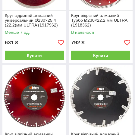
Круг відрізний алмазний
Круг відрізний алмазний
універсальний Ø230×25.4
Турбо Ø230×22.2 мм ULTRA
(22.2)мм ULTRA (1917962)
(1918362)
Менше 7 од.
В наявності
631
792
₴
₴
Купити
Купити
Круг відрізний алмазний
Круг відрізний алмазний