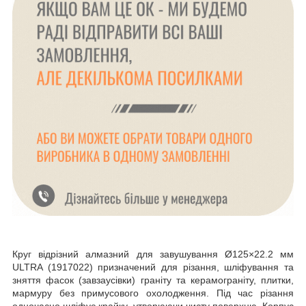
Круг відрізний алмазний для завушування Ø125×22.2 мм
ULTRA (1917022) призначений для різання, шліфування та
зняття фасок (завзаусівки) граніту та керамограніту, плитки,
мармуру без примусового охолодження. Під час різання