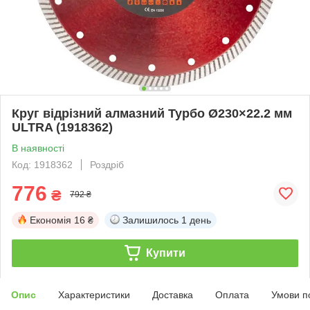
Круг відрізний алмазний Турбо Ø230×22.2 мм
ULTRA (1918362)
В наявності
Код: 1918362
Роздріб
776
₴
792 ₴
Економія
16 ₴
Залишилось
1 день
Купити
Опис
Характеристики
Доставка
Оплата
Умови п