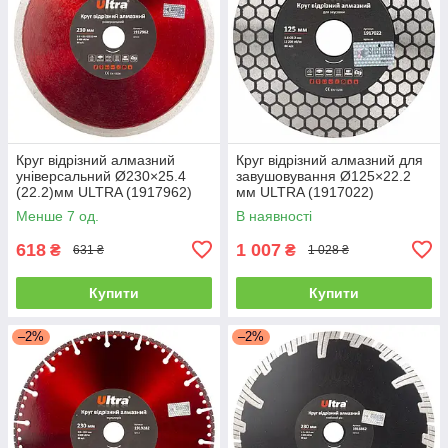
Круг відрізний алмазний
Круг відрізний алмазний для
універсальний Ø230×25.4
завушовування Ø125×22.2
(22.2)мм ULTRA (1917962)
мм ULTRA (1917022)
Менше 7 од.
В наявності
618
1 007
₴
₴
631 ₴
1 028 ₴
Купити
Купити
–2%
–2%