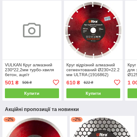
VULKAN Круг алмазний
Круг відрізний алмазний
Круг
230*22,2мм турбо-хвиля
сегментований Ø230×22.2
для 
бетон, ацеїт
мм ULTRA (1916862)
Ø12
(191
501
610
1 0
₴
₴
506 ₴
622 ₴
Купити
Купити
Акційні пропозиції та новинки
–2%
–2%