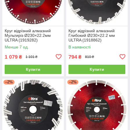
Круг відрізний алмазний
Круг відрізний алмазний
Мультиріз Ø230×22.2мм
Глибокий Ø230×22.2 мм
ULTRA (1919282)
ULTRA (1918862)
Менше 7 од.
В наявності
1 079
794
₴
₴
1 101 ₴
810 ₴
Купити
Купити
–2%
–2%