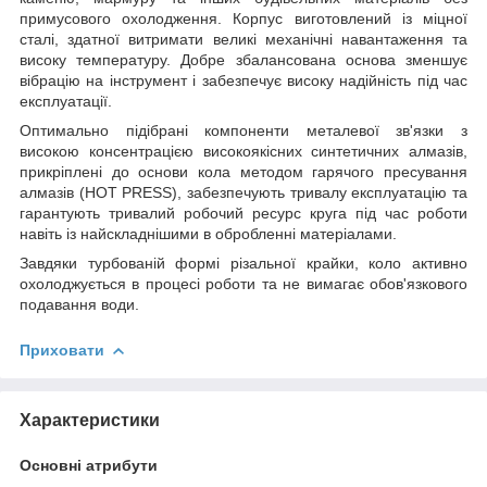
примусового охолодження. Корпус виготовлений із міцної
сталі, здатної витримати великі механічні навантаження та
високу температуру. Добре збалансована основа зменшує
вібрацію на інструмент і забезпечує високу надійність під час
експлуатації.
Оптимально підібрані компоненти металевої зв'язки з
високою консентрацією високоякісних синтетичних алмазів,
прикріплені до основи кола методом гарячого пресування
алмазів (HOT PRESS), забезпечують тривалу експлуатацію та
гарантують тривалий робочий ресурс круга під час роботи
навіть із найскладнішими в обробленні матеріалами.
Завдяки турбованій формі різальної крайки, коло активно
охолоджується в процесі роботи та не вимагає обов'язкового
подавання води.
Приховати
Характеристики
Основні атрибути