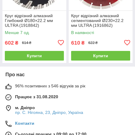
Круг відрізний алмазний
Круг відрізний алмазний
Глибокий Ø180×22.2 мм
сегментований Ø230×22.2
ULTRA (1918842)
мм ULTRA (1916862)
Менше 7 од.
В наявності
602
610
₴
₴
614 ₴
622 ₴
Купити
Купити
Про нас
96% позитивних з 546 відгуків за рік
Працює з 31.08.2020
м. Дніпро
пр. С. Нігояна, 23, Дніпро, Україна
Контакти
Сьогодні працює з 09:00 до 17:00