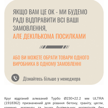
Круг відрізний алмазний Турбо Ø230×22.2 мм ULTRA
(1918362) призначений для різання бетону, граніту, цегли,
каменю, мармуру та інших будівельних матеріалів без