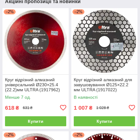
Акційні пропозиції та новинки
–2%
–2%
Круг відрізний алмазний
Круг відрізний алмазний для
універсальний Ø230×25.4
завушовування Ø125×22.2
(22.2)мм ULTRA (1917962)
мм ULTRA (1917022)
Менше 7 од.
В наявності
618
1 007
₴
₴
631 ₴
1 028 ₴
Купити
Купити
–2%
–2%