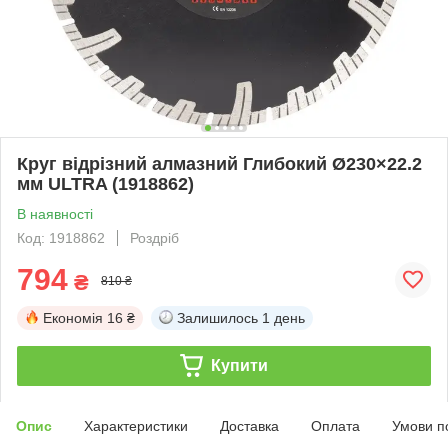
Круг відрізний алмазний Глибокий Ø230×22.2
мм ULTRA (1918862)
В наявності
Код: 1918862
Роздріб
794
₴
810 ₴
Економія
16 ₴
Залишилось
1 день
Купити
Опис
Характеристики
Доставка
Оплата
Умови п