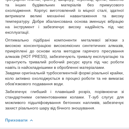
та інших будівельних матеріалів без примусового
охолодження. Корпус виготовлений із міцної сталі, здатної
витримати великі механічні навантаження та високу
температуру. Добре збалансована основа зменшує вібрацію
на інструмент і забезпечує високу надійність під час
експлуатації.
Оптимально підібрані компоненти металевої зв'язки з
високою консентрацією високоякісних синтетичних алмазів,
прикріплені до основи кола методом гарячого пресування
алмазів (HOT PRESS), забезпечують тривалу експлуатацію та
гарантують тривалий робочий ресурс круга під час роботи
навіть із найскладнішими в обробленні матеріалами.
Завдяки оригінальній турбосегментній формі різальної крайки,
коло активно охолоджується в процесі роботи та не вимагає
обов'язкового подавання води.
Забезпечує глибший і плавніший розріз, порівнюючи зі
стандартними сегментованими колами. Т-зуб слугує для
можливого підшліфовування бетонних напливів, забезпечує
захист різального шару від бічного зношування.
Приховати