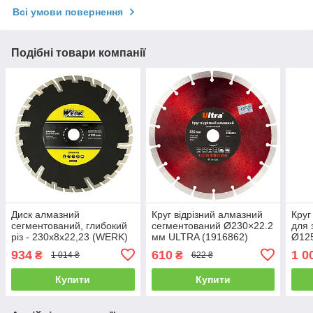
Всі умови повернення
Подібні товари компанії
Диск алмазний
Круг відрізний алмазний
Круг
сегментований, глибокий
сегментований Ø230×22.2
для 
різ - 230х8х22,23 (WERK)
мм ULTRA (1916862)
Ø12
(191
934
610
1 0
₴
₴
1 014 ₴
622 ₴
Купити
Купити