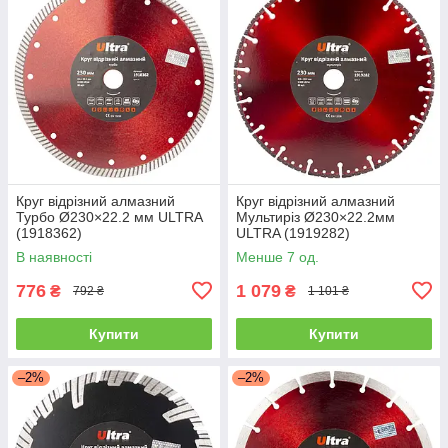
Круг відрізний алмазний
Круг відрізний алмазний
Турбо Ø230×22.2 мм ULTRA
Мультиріз Ø230×22.2мм
(1918362)
ULTRA (1919282)
В наявності
Менше 7 од.
776
1 079
₴
₴
792 ₴
1 101 ₴
Купити
Купити
–2%
–2%