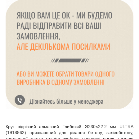
Круг відрізний алмазний Глибокий Ø230×22.2 мм ULTRA
(1918862) призначений для різання бетону, залізобетону,
тротуарної плитки, граніту, шиферу, черепиці, цегли, каменю