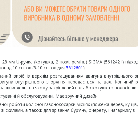
28 мм U-ручка (котушка, 2 ножі, ремінь) SIGMA (5612421) підхо
понад 10 соток (5-10 соток для
5612601
).
ний виріб із верхнім розташуванням двигуна внутрішнього з
вигуна внутрішнього згоряння передається на вал. Конічний 
на шпиндель, на якому закріплений ніж або котушка з волосінню.
стуванні й обслуговуванні. Має зручний дизайн.
ної роботи колісної газонокосарки місцях (пожежа дерев, кущів,
 зі схилами, а також для зрізання бур'яну, очерету, і чагарнику з