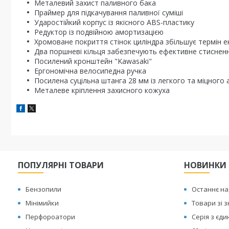
Металевий захист паливного бака
Праймер для підкачування паливної суміші
Ударостійкий корпус із якісного ABS-пластику
Редуктор із подвійною амортизацією
Хромоване покриття стінок циліндра збільшує термін е
Два поршневі кільця забезпечують ефективне стисненн
Посилений кронштейн "Kawasaki"
Ергономічна велосипедна ручка
Посилена суцільна штанга 28 мм із легкого та міцного 
Металеве кріплення захисного кожуха
ПОПУЛЯРНІ ТОВАРИ
НОВИНКИ
Бензопили
Останнє н
Мінімийки
Товари зі 
Перфороатори
Серія з єд