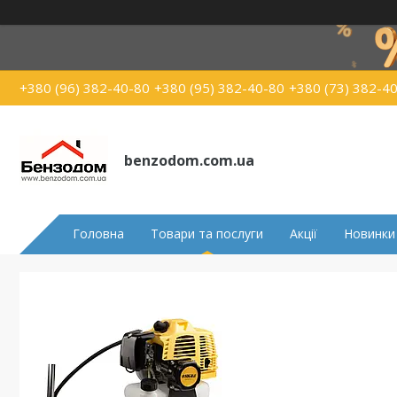
+380 (96) 382-40-80
+380 (95) 382-40-80
+380 (73) 382-4
benzodom.com.ua
Головна
Товари та послуги
Акції
Новинки