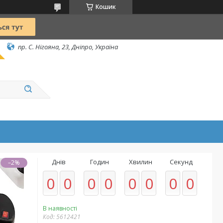
Кошик
пр. С. Нігояна, 23, Дніпро, Україна
Днів
Годин
Хвилин
Секунд
–2%
0
0
0
0
0
0
0
0
В наявності
Код:
5612421