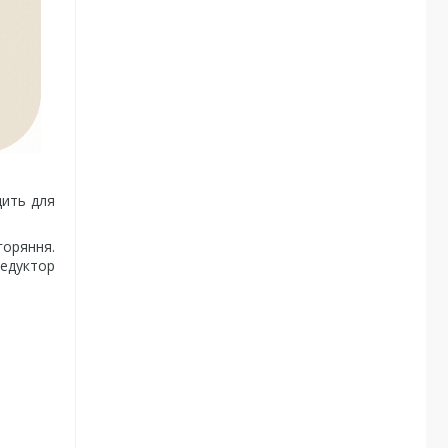
дить для
горяння.
редуктор