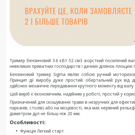
Тример бензиновий 3.6 кВт 52 см3 жорсткий посилений вал 
невеликих приватних господарств і дачних ділянок площею 
Бензиновий тример Sigma являє собою ручний моторизова
Принцип дії виробу дуже простий: обертальний рух від д
здійснює механічне передавання крутного моменту від валу 
Цей виріб є економічним, надійним у роботі, простий у кори
Призначений для скошування трави в незручних для ефектив
парканів, столів) або на місцевості, яка має нерівний рельєф
діаметром дул не більш ніж 20 мм.
Особливості:
Функція Легкий старт