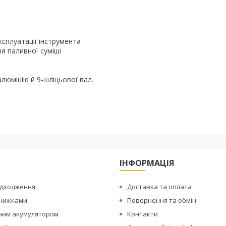
ксплуатації інструмента
я паливної суміші
алюмінію й 9-шліцьової вал.
ІНФОРМАЦІЯ
адходження
Доставка та оплата
знижками
Повернення та обмін
иним акумулятором
Контакти