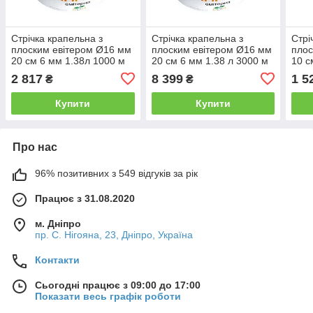
Стрічка крапельна з
Стрічка крапельна з
Стрі
плоским евітером Ø16 мм
плоским евітером Ø16 мм
плос
20 см 6 мм 1.38л 1000 м
20 см 6 мм 1.38 л 3000 м
10 с
FLORA (5076614)
FLORA (5076624)
FLO
2 817
8 399
1 5
₴
₴
+БЕЗКОШТОВНА
ДОСТАВКА!
Купити
Купити
Про нас
96% позитивних з 549 відгуків за рік
Працює з 31.08.2020
м. Дніпро
пр. С. Нігояна, 23, Дніпро, Україна
Контакти
Сьогодні працює з 09:00 до 17:00
Показати весь графік роботи