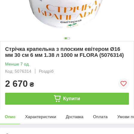
Стрічка крапельна з плоским евітером Ø16
мм 30 см 6 мм 1.38 л 1000 м FLORA (5076314)
Менше 7 од.
Код: 5076314
Роздріб
2 670
₴
Купити
Опис
Характеристики
Доставка
Оплата
Умови п