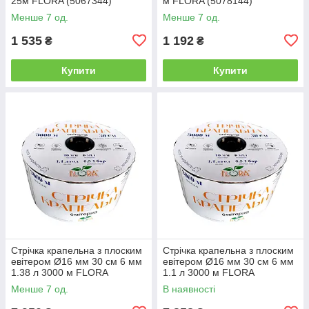
25м FLORA (5067344)
м FLORA (5078144)
Менше 7 од.
Менше 7 од.
1 535
1 192
₴
₴
Купити
Купити
Стрічка крапельна з плоским
Стрічка крапельна з плоским
евітером Ø16 мм 30 см 6 мм
евітером Ø16 мм 30 см 6 мм
1.38 л 3000 м FLORA
1.1 л 3000 м FLORA
(5076324) +БЕЗКОШТОВНА
(5076484) +БЕЗКОШТОВНА
Менше 7 од.
В наявності
ДОСТАВКА!
ДОСТАВКА!