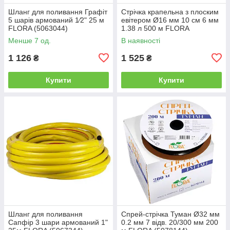
Шланг для поливання Графіт
Стрічка крапельна з плоским
5 шарів армований 1⁄2" 25 м
евітером Ø16 мм 10 см 6 мм
FLORA (5063044)
1.38 л 500 м FLORA
(5076884)
Менше 7 од.
В наявності
1 126
1 525
₴
₴
Купити
Купити
Шланг для поливання
Спрей-стрічка Туман Ø32 мм
Сапфір 3 шари армований 1"
0.2 мм 7 відв. 20/300 мм 200