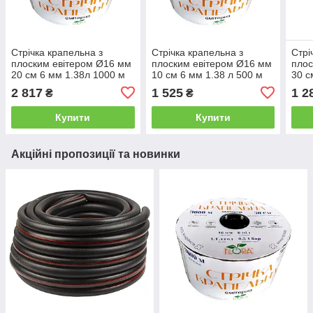
Стрічка крапельна з
Стрічка крапельна з
Стрі
плоским евітером Ø16 мм
плоским евітером Ø16 мм
плос
20 см 6 мм 1.38л 1000 м
10 см 6 мм 1.38 л 500 м
30 с
FLORA (5076614)
FLORA (5076884)
GRA
2 817
1 525
1 2
₴
₴
Купити
Купити
Акційні пропозиції та новинки