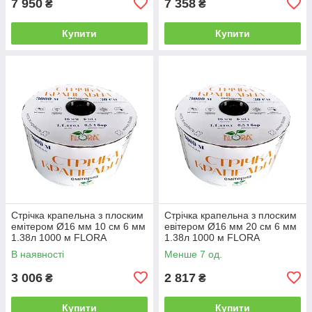
7 950
7 358
₴
₴
Купити
Купити
Стрічка крапельна з плоским
Стрічка крапельна з плоским
емітером Ø16 мм 10 см 6 мм
евітером Ø16 мм 20 см 6 мм
1.38л 1000 м FLORA
1.38л 1000 м FLORA
(5076894)
(5076614)
В наявності
Менше 7 од.
3 006
2 817
₴
₴
Купити
Купити