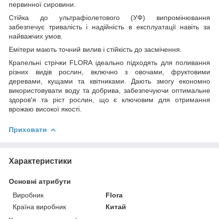
первинної сировини.
Стійка до ультрафіолетового (УФ) випромінювання
забезпечує тривалість і надійність в експлуатації навіть за
найважчих умов.
Емітери мають точний вилив і стійкість до засмічення.
Крапельні стрічки FLORA ідеально підходять для поливання
різних видів рослин, включно з овочами, фруктовими
деревами, кущами та квітниками. Дають змогу економно
використовувати воду та добрива, забезпечуючи оптимальне
здоров'я та ріст рослин, що є ключовим для отримання
врожаю високої якості.
Приховати
Характеристики
Основні атрибути
Виробник
Flora
Країна виробник
Китай