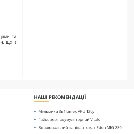
ущами та
ин, що є
НАШІ РЕКОМЕНДАЦІЇ
Мінімийка 3в1 Limex VPU 120y
Гайковерт акумуляторний Vitals
Зварювальний напівавтомат Edon MIG-280