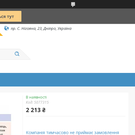
пр. С. Нігояна, 23, Дніпро, Україна
В наявності
Код:
5077315
2 213 ₴
Компанія тимчасово не приймає замовлення