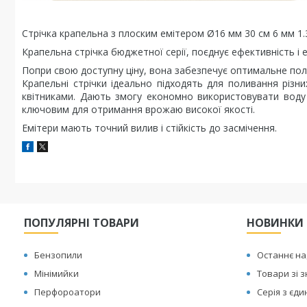
Стрічка крапельна з плоским емітером Ø16 мм 30 см 6 мм 1.
Крапельна стрічка бюджетної серії, поєднує ефективність і 
Попри свою доступну ціну, вона забезпечує оптимальне пол
Крапельні стрічки ідеально підходять для поливання різ
квітниками. Дають змогу економно використовувати воду
ключовим для отримання врожаю високої якості.
Емітери мають точний вилив і стійкість до засмічення.
ПОПУЛЯРНІ ТОВАРИ
НОВИНКИ
Бензопили
Останнє н
Мінімийки
Товари зі 
Перфороатори
Серія з єд