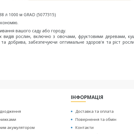
38 л 1000 м GRAD (5077315)
економію.
ивання вашого саду або городу.
них видів рослин, включно з овочами, фруктовими деревами, к
 та добрива, забезпечуючи оптимальне здоров'я та ріст росл
ІНФОРМАЦІЯ
адходження
Доставка та оплата
знижками
Повернення та обмін
иним акумулятором
Контакти