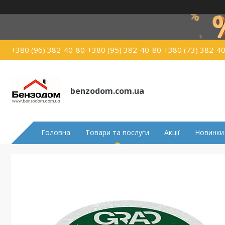
+380 (96) 382-40-80
+380 (95) 382-40-80
+380 (73) 382-4
benzodom.com.ua
Головна
Товари та послуги
Акції
Новинки