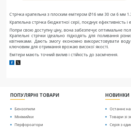
Стрічка крапельна з плоским емітером Ø16 мм 30 см 6 мм 1.
Крапельна стрічка бюджетної серії, поєднує ефективність і 
Попри свою доступну ціну, вона забезпечує оптимальне пол
Крапельні стрічки ідеально підходять для поливання різ
квітниками. Дають змогу економно використовувати воду
ключовим для отримання врожаю високої якості.
Емітери мають точний вилив і стійкість до засмічення.
ПОПУЛЯРНІ ТОВАРИ
НОВИНКИ
Бензопили
Останнє н
Мінімийки
Товари зі 
Перфороатори
Серія з єд