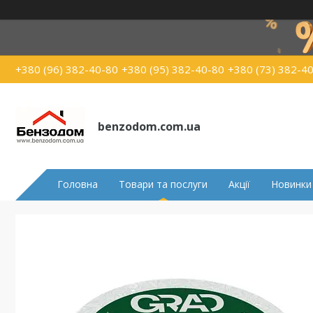
+380 (96) 382-40-80
+380 (95) 382-40-80
+380 (73) 382-4
benzodom.com.ua
Головна
Товари та послуги
Акції
Новинки