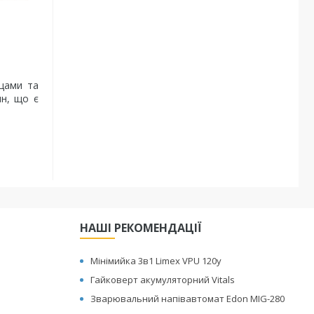
ущами та
ин, що є
НАШІ РЕКОМЕНДАЦІЇ
Мінімийка 3в1 Limex VPU 120y
Гайковерт акумуляторний Vitals
Зварювальний напівавтомат Edon MIG-280