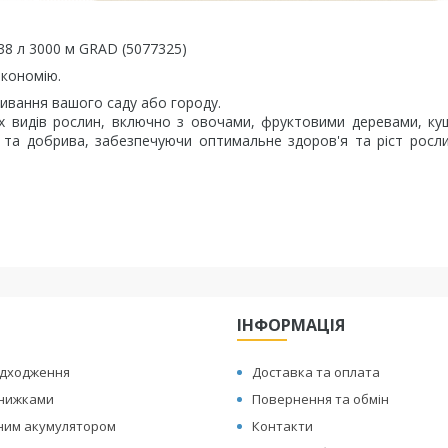
38 л 3000 м GRAD (5077325)
економію.
ивання вашого саду або городу.
них видів рослин, включно з овочами, фруктовими деревами, к
 та добрива, забезпечуючи оптимальне здоров'я та ріст росл
ІНФОРМАЦІЯ
адходження
Доставка та оплата
знижками
Повернення та обмін
иним акумулятором
Контакти