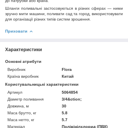
до патрубки або крана.
Шланги поливальні застосовуються в різних сферах — ними
зручно мити машини, поливати сад та город, використовувати
для організації різних типів систем зрошення.
Приховати
Характеристики
Основні атрибути
Виробник
Flora
Країна виробник
Китай
Користувальницькі характеристики
Артикул
5064854
Діаметр поливання
3/4&ction;
Довжина, м
30
Маса брутто, кг
5.8
Маса нетто, кг
5.7
Матеріал
Полівінілхлорид (ПВХ)