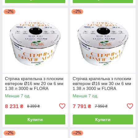
–2%
–2%
Стрічка крапельна з плоским
Стрічка крапельна з плоским
евітером Ø16 мм 20 см 6 мм
евітером Ø16 мм 30 см 6 мм
1.38 л 3000 м FLORA
1.38 л 3000 м FLORA
(5076624) +БЕЗКОШТОВНА
(5076324) +БЕЗКОШТОВНА
Менше 7 од.
Менше 7 од.
ДОСТАВКА!
ДОСТАВКА!
8 231
7 791
₴
₴
8 399 ₴
7 950 ₴
Купити
Купити
–2%
–2%