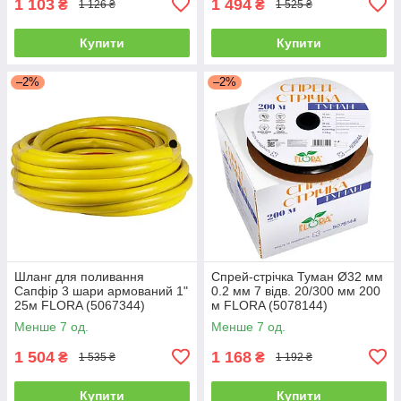
1 103
1 494
₴
₴
1 126 ₴
1 525 ₴
Купити
Купити
–2%
–2%
Шланг для поливання
Спрей-стрічка Туман Ø32 мм
Сапфір 3 шари армований 1"
0.2 мм 7 відв. 20/300 мм 200
25м FLORA (5067344)
м FLORA (5078144)
Менше 7 од.
Менше 7 од.
1 504
1 168
₴
₴
1 535 ₴
1 192 ₴
Купити
Купити