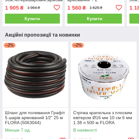
+ пістолет,2 кон.,1 адапт. у
розприскувачі та ніж у
1 905
1 560
1 1
₴
₴
1 964 ₴
1 625 ₴
подарунок(FORTE)
подарунок(FORTE)
Купити
Купити
Акційні пропозиції та новинки
–2%
–2%
Шланг для поливання Графіт
Стрічка крапельна з плоским
5 шарів армований 1⁄2" 25 м
евітером Ø16 мм 10 см 6 мм
FLORA (5063044)
1.38 л 500 м FLORA
(5076884)
Менше 7 од.
В наявності