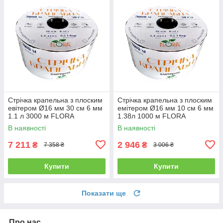
Стрічка крапельна з плоским
Стрічка крапельна з плоским
евітером Ø16 мм 30 см 6 мм
емітером Ø16 мм 10 см 6 мм
1.1 л 3000 м FLORA
1.38л 1000 м FLORA
(5076484) +БЕЗКОШТОВНА
(5076894)
В наявності
В наявності
ДОСТАВКА!
7 211
2 946
₴
₴
7 358 ₴
3 006 ₴
Купити
Купити
Показати ще
Про нас