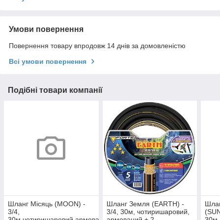
Умови повернення
Повернення товару впродовж 14 днів за домовленістю
Всі умови повернення
Подібні товари компанії
Шланг Місяць (MOON) -
Шланг Земля (EARTH) -
Шла
3/4,
3/4, 30м, чотиришаровий,
(SUN
30м,чотиришаровий,армований
армований + 2
30м,