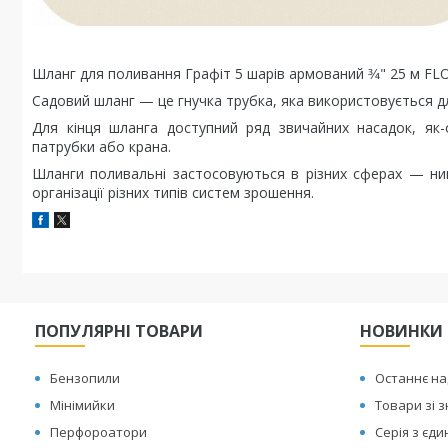
Шланг для поливання Графіт 5 шарів армований 3⁄4" 25 м FL
Садовий шланг — це гнучка трубка, яка використовується д
Для кінця шланга доступний ряд звичайних насадок, як
патрубки або крана.
Шланги поливальні застосовуються в різних сферах — ни
організації різних типів систем зрошення.
ПОПУЛЯРНІ ТОВАРИ
НОВИНКИ
Бензопили
Останнє н
Мінімийки
Товари зі 
Перфороатори
Серія з єд