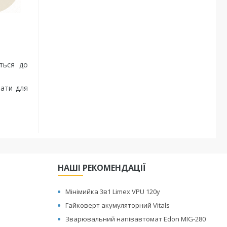
ються до
вати для
НАШІ РЕКОМЕНДАЦІЇ
Мінімийка 3в1 Limex VPU 120y
Гайковерт акумуляторний Vitals
Зварювальний напівавтомат Edon MIG-280