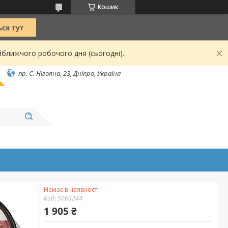
Кошик
йближчого робочого дня (сьогодні).
пр. С. Нігояна, 23, Дніпро, Україна
Немає в наявності
Код:
5063244
1 905 ₴