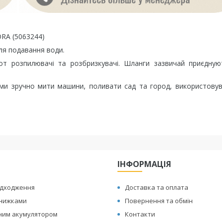
ORA (5063244)
ля подавання води.
-от розпилювачі та розбризкувачі. Шланги зазвичай приєдну
ми зручно мити машини, поливати сад та город, використову
ІНФОРМАЦІЯ
адходження
Доставка та оплата
знижками
Повернення та обмін
иним акумулятором
Контакти