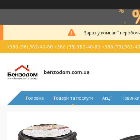
Зараз у компанії неробоч
+380 (96) 382-40-80
+380 (95) 382-40-80
+380 (73) 382-4
benzodom.com.ua
Головна
Товари та послуги
Акції
Новинки