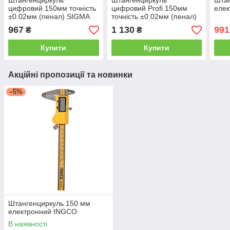
Штангенциркуль
Штангенциркуль
Штан
цифровий 150мм точність
цифровий Profi 150мм
еле
±0.02мм (пенал) SIGMA
точність ±0.02мм (пенал)
(3923021)
SIGMA (3923011)
967
1 130
991
₴
₴
Купити
Купити
Акційні пропозиції та новинки
–5%
Штангенциркуль 150 мм
електронний INGCO
В наявності