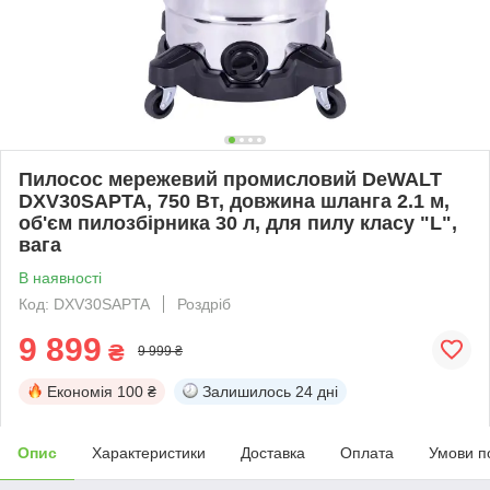
Пилосос мережевий промисловий DeWALT
DXV30SAPTA, 750 Вт, довжина шланга 2.1 м,
об'єм пилозбірника 30 л, для пилу класу "L",
вага
В наявності
Код: DXV30SAPTA
Роздріб
9 899
₴
9 999 ₴
Економія
100 ₴
Залишилось
24 дні
Опис
Характеристики
Доставка
Оплата
Умови п