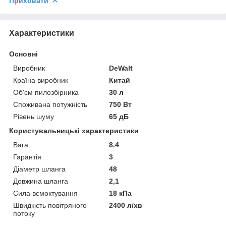
Приховати
Характеристики
Основні
Виробник
DeWalt
Країна виробник
Китай
Об'єм пилозбірника
30 л
Споживана потужність
750 Вт
Рівень шуму
65 дБ
Користувальницькі характеристики
Вага
8.4
Гарантія
3
Діаметр шланга
48
Довжина шланга
2,1
Сила всмоктування
18 кПа
Швидкість повітряного
2400 л/хв
потоку