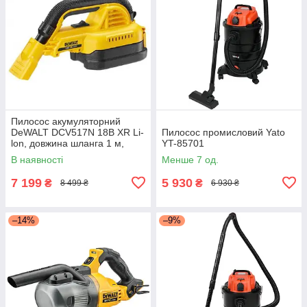
Пилосос акумуляторний
DeWALT DCV517N 18В XR Li-
Пилосос промисловий Yato
lon, довжина шланга 1 м,
YT-85701
обсяг пилозбірника 1.9 л,
В наявності
Менше 7 од.
вага 1.8 кг, без акумулятора
та
7 199
5 930
₴
₴
8 499 ₴
6 930 ₴
–14%
–9%