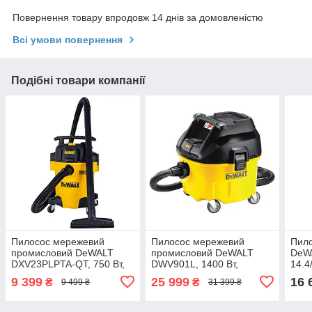
Повернення товару впродовж 14 днів за домовленістю
Всі умови повернення
Подібні товари компанії
Пилосос мережевий
Пилосос мережевий
Пило
промисловий DeWALT
промисловий DeWALT
DeW
DXV23PLPTA-QT, 750 Вт,
DWV901L, 1400 Вт,
14.4
довжина шланга 2.1 м,
довжина шланга 4.6 м,
FLEX
9 399
25 999
16 
₴
₴
9 499 ₴
31 399 ₴
об'єм пилозбірника 23 л,
діаметр шлангу 32 мм,
шлан
для пилу класу "L",
об'єм пилозбірника 30 л /
пило
з
4.8 к