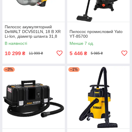
Пилосос акумуляторний
DeWALT DCV501LN, 18 B XR
Пилосос промисловий Yato
Li-lon, діаметр шланга 31,8
YT-85700
мм, об'єм пилозбірника 0,7 л,
В наявності
Менше 7 од.
макс. потік повітря 21,7
10 299
5 446
₴
₴
11 999 ₴
5 985 ₴
–3%
–1%