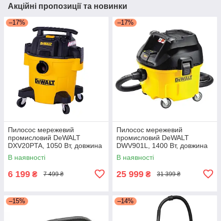
Акційні пропозиції та новинки
–17%
–17%
Пилосос мережевий
Пилосос мережевий
промисловий DeWALT
промисловий DeWALT
DXV20PTA, 1050 Вт, довжина
DWV901L, 1400 Вт, довжина
шланга 2.1 м, об'єм
шланга 4.6 м, діаметр шлангу
В наявності
В наявності
пилозбірника 20 л, для пилу
32 мм, об'єм пилозбірника 30
класу "L", вага
л / з
6 199
25 999
₴
₴
7 499 ₴
31 399 ₴
–15%
–14%