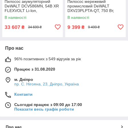
Пилосос акумуляторний
Пилосос мережевий
DeWALT DCV586MN, 54В XR
промисловий DeWALT
FLEXVOLT Li-lon,
DXV23PLPTA-QT, 750 Вт,
безщітковий, довжина шланга
довжина шланга 2.1 м, об'єм
В наявності
В наявності
2.4 м, об'єм пилозбірника 11
пилозбірника 23 л, для пилу
л, вага
класу "L",
33 607
9 399
₴
₴
34 699 ₴
9 499 ₴
Про нас
96% позитивних з 549 відгуків за рік
Працює з 31.08.2020
м. Дніпро
пр. С. Нігояна, 23, Дніпро, Україна
Контакти
Сьогодні працює з 09:00 до 17:00
Показати весь графік роботи
Про нас