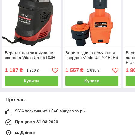
Верстат для заточування
Верстат для заточування
Верс
свердел Vitals Ua 9516JH
свердел Vitals Ua 7016JHd
ланц
Prof
1 187
1 557
1 8
₴
₴
1 319 ₴
1 639 ₴
Купити
Купити
Про нас
96% позитивних з 546 відгуків за рік
Працює з 31.08.2020
м. Дніпро