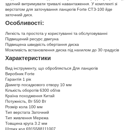
здатний витримувати тривалі навантаження. У комплекті зі
верстатом для заточування ланцюгів Forte СТЗ-100 йде
заточний диск.
Особливості:
Легкість та простота у користуванні та обслуговуванні
Підвищений ресурс двигуна
Підвищена швидкість обертання диска
Можливість встановлення диска під нахилом до 30 градусів
Характеристики
Вид інструменту, що обробляється Для ланцюгів
Виробник Forte
Гарантія 1 рік
Діаметр посадкового отвору 10 мм
Кількість оборотів 6300 об/хв
Країна походження Китай
Потужність, Вт 550 Вт
Розмір кола 100 мм
Тип верстата Заточний
Тип живлення Мережа
Товщина круга 3.2 мм
Штрих код 6915588111007