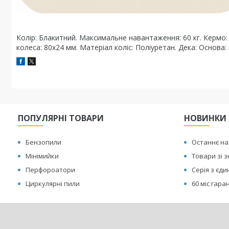
Колір: Блакитний. Максимальне навантаження: 60 кг. Кермо: 
колеса: 80х24 мм. Матеріал коліс: Поліуретан. Дека: Основа:
ПОПУЛЯРНІ ТОВАРИ
НОВИНКИ
Бензопили
Останнє н
Мінімийки
Товари зі 
Перфороатори
Серія з єд
Циркулярні пили
60 міс гаран