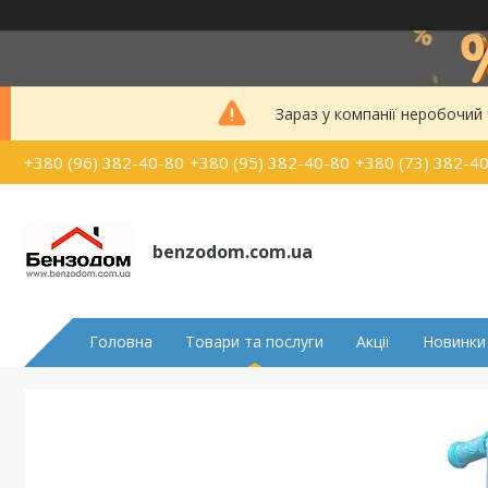
Зараз у компанії неробочий
+380 (96) 382-40-80
+380 (95) 382-40-80
+380 (73) 382-4
benzodom.com.ua
Головна
Товари та послуги
Акції
Новинки