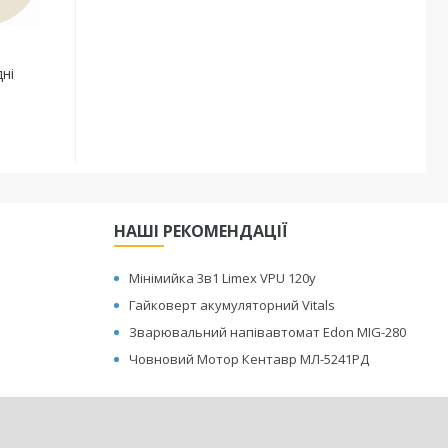
ні
НАШІ РЕКОМЕНДАЦІЇ
Мінімийка 3в1 Limex VPU 120y
Гайковерт акумуляторний Vitals
Зварювальний напівавтомат Edon MIG-280
Човновий Мотор Кентавр МЛ-5241РД